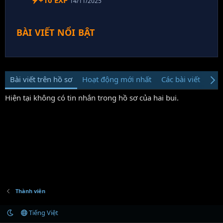
+10 EXP
14/11/2025
BÀI VIẾT NỔI BẬT
Bài viết trên hồ sơ
Hoạt động mới nhất
Các bài viết
Giớ
Hiện tại không có tin nhắn trong hồ sơ của hai bui.
Thành viên
Tiếng Việt