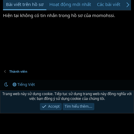
Bài viết trên hồ sơ
Hoạt động mới nhất
Các bài viết
Giớ
Hiện tại không có tin nhắn trong hồ sơ của momohssi.
Thành viên
Tiếng Việt
Liên hệ
Quy định và Nội quy
Chính sách bảo mật
Trợ giúp
R
Trang web này sử dụng cookie. Tiếp tục sử dụng trang web này đồng nghĩa với
S
việc bạn đồng ý sử dụng cookie của chúng tôi.
S
®
Community platform by XenForo
© 2010-2024 XenForo Ltd.
Xenforo Theme by
Accept
Tìm hiểu thêm.…
© XenTR
|
Xenforo Theme
© by ©XenTR