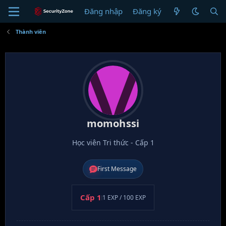
Đăng nhập
Đăng ký
M
Thành viên
momohssi
Học viên Tri thức - Cấp 1
First Message
Cấp 1
1 EXP / 100 EXP