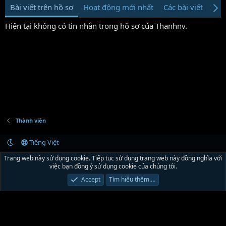
Bài viết trên hồ sơ
Hoạt động mới nhất
Các bài viết
Giớ
Hiện tại không có tin nhắn trong hồ sơ của Thanhnv.
Thành viên
Tiếng Việt
Liên hệ
Quy định và Nội quy
Chính sách bảo mật
Trợ giúp
R
Trang web này sử dụng cookie. Tiếp tục sử dụng trang web này đồng nghĩa với
S
việc bạn đồng ý sử dụng cookie của chúng tôi.
S
®
Community platform by XenForo
© 2010-2024 XenForo Ltd.
Xenforo Theme by
Accept
Tìm hiểu thêm.…
© XenTR
|
Xenforo Theme
© by ©XenTR