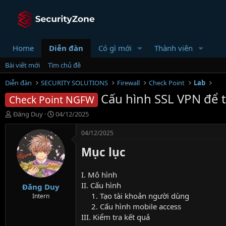
Home
Diễn đàn
Có gì mới
Thành viên
Bài viết mới
Tìm chủ đề
Diễn đàn
SECURITY SOLUTIONS
Firewall
Check Point
Lab
Cấu hình SSL VPN để t
Check Point NGFW
T
N
Đăng Duy
04/12/2025
h
g
r
à
04/12/2025
e
y
Mục lục
a
g
d
ử
s
i
I. Mô hình
t
II. Cấu hình
Đăng Duy
a
1. Tạo tài khoản người dùng​
r
Intern
t
2. Cấu hình mobile access​
e
III. Kiểm tra kết quả
r