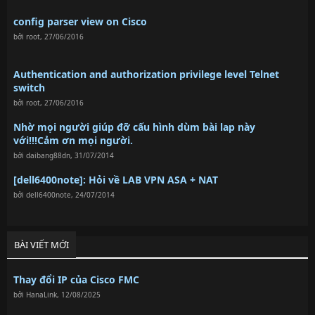
config parser view on Cisco
bởi
root
,
27/06/2016
Authentication and authorization privilege level Telnet
switch
bởi
root
,
27/06/2016
Nhờ mọi người giúp đỡ cấu hình dùm bài lap này
với!!!Cảm ơn mọi người.
bởi
daibang88dn
,
31/07/2014
[dell6400note]: Hỏi về LAB VPN ASA + NAT
bởi
dell6400note
,
24/07/2014
BÀI VIẾT MỚI
Thay đổi IP của Cisco FMC
bởi
HanaLink
,
12/08/2025