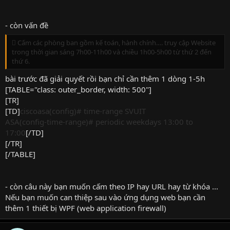
- còn vấn đề
 Cấm các phòng ban gồm kế toán, hành chính…. truy cập Website
trong thời gian sáng 7h00-11h00 và chiều 1h00-5h00 từ thứ 2 đến
thứ 6.
bài trước đã giải quyết rồi bạn chỉ cần thêm 1 dòng 1-5h
[TABLE="class: outer_border, width: 500"]
[TR]
[TD]
ciscoasa(config)# time-range SVUIT
ASA(config-time-range)# periodic weekdays 13:00 to
17:00
[/TD]
[/TR]
[/TABLE]
- còn câu này bạn muốn cấm theo IP hay URL hay từ khóa ...
Nếu bạn muốn can thiệp sau vào ứng dụng web bạn cần
thêm 1 thiết bị WPF (web application firewall)