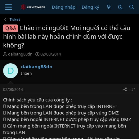
Đăng nhập
Đăng ký
Ticket
Chào mọi người!! Mọi người có thể cấu
Q&A
hình bài lab này hoản chình dùm với được
không?
T
N
daibang88dn
02/08/2014
h
g
r
à
daibang88dn
D
e
y
Intern
a
g
d
ử
s
i
02/08/2014
#1
t
a
Chính sách yêu cầu của công ty :
r
 Mạng bên trong LAN được phép truy cập INTERNET
t
 Mạng bên trong LAN được phép truy cập vùng DMZ
e
 Mạng bên ngoài INTERNET được phép truy cập vùng DMZ
r
 Cấm mạng bên ngoài INTERNET truy cập vào mạng bên
trong LAN
 Cấm các nhân viên mạng bên trong LAN truy cập các