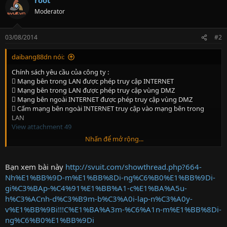
Moderator
03/08/2014
#2
daibang88dn nói:
Chính sách yêu cầu của công ty :
 Mạng bên trong LAN được phép truy cập INTERNET
 Mạng bên trong LAN được phép truy cập vùng DMZ
 Mạng bên ngoài INTERNET được phép truy cập vùng DMZ
 Cấm mạng bên ngoài INTERNET truy cập vào mạng bên trong
LAN
View attachment 49
Nhấn để mở rộng...
Thanks everybody!!!!
Bạn xem bài này
http://svuit.com/showthread.php?664-
Nh%E1%BB%9D-m%E1%BB%8Di-ng%C6%B0%E1%BB%9Di-
gi%C3%BAp-%C4%91%E1%BB%A1-c%E1%BA%A5u-
h%C3%ACnh-d%C3%B9m-b%C3%A0i-lap-n%C3%A0y-
v%E1%BB%9Bi!!!C%E1%BA%A3m-%C6%A1n-m%E1%BB%8Di-
ng%C6%B0%E1%BB%9Di