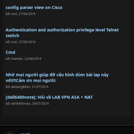
config parser view on Cisco
bởi
root
,
27/06/2016
Authentication and authorization privilege level Telnet
switch
bởi
root
,
27/06/2016
Cmd
bởi
thanhdc
,
22/08/2014
Nhờ mọi người giúp đỡ cấu hình dùm bài lap này
với!!!Cảm ơn mọi người.
bởi
daibang88dn
,
31/07/2014
[dell6400note]: Hỏi về LAB VPN ASA + NAT
bởi
dell6400note
,
24/07/2014
root