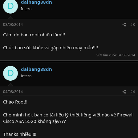
daibang88dn
D
Intern
03/08/2014
#3
Cảm ơn bạn root nhiều lắm!!!
Chúc bạn sức khỏe và gặp nhiều may mắn!!!!
Sửa lần cuối:
04/08/2014
daibang88dn
D
Intern
04/08/2014
#4
Chào Root!!
Cho mình hỏi, bạn có tài liệu lý thiết tiếng việt nào về Firewall
Cisco ASA 5520 không zậy???
Thanks nhiều!!!!