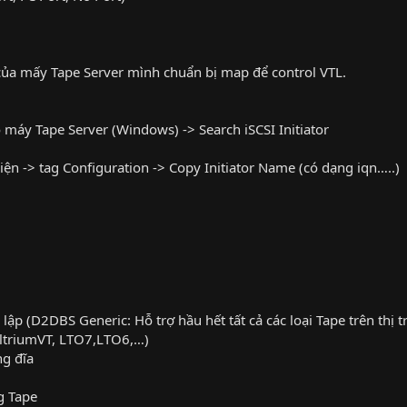
or của mấy Tape Server mình chuẩn bị map để control VTL.
o máy Tape Server (Windows) -> Search iSCSI Initiator
hiện -> tag Configuration -> Copy Initiator Name (có dạng iqn…..)
lập (D2DBS Generic: Hỗ trợ hầu hết tất cả các loại Tape trên thị
UltriumVT, LTO7,LTO6,…)
ng đĩa
g Tape