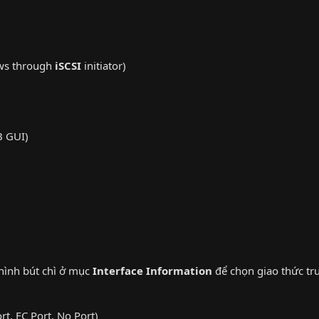
ows through
iSCSI
initiator)
B GUI)
hình bút chì ở mục
Interface Information
để chọn giao thức tru
rt, FC Port, No Port)