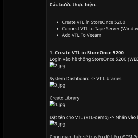
Các bước thực hiện:
Create VTL in StoreOnce 5200
Connect VTL to Tape Server (Wind
Add VTL To Veeam
1. Create VTL in StoreOnce 5200
Login vào hệ thống StoreOnce 5200 (WE
System Dashboard -> VT Libraries
Create Library
Đặt tên cho VTL (VTL-demo) -> Nhấn vào 
Chọn giao thức sẽ truyền dữ liệu (iSCSI Po