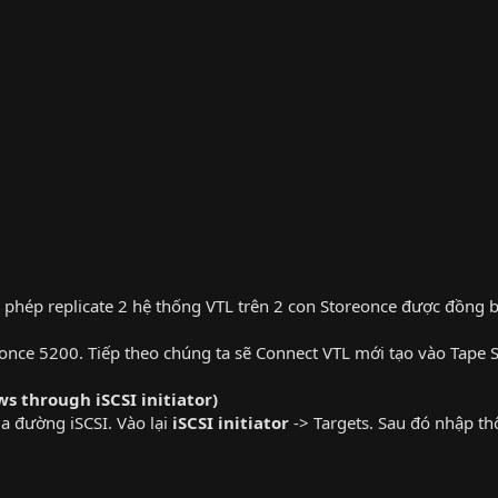
 phép replicate 2 hệ thống VTL trên 2 con Storeonce được đồng 
nce 5200. Tiếp theo chúng ta sẽ Connect VTL mới tạo vào Tape S
s through iSCSI initiator)
a đường iSCSI. Vào lại
iSCSI initiator
-> Targets. Sau đó nhập thô