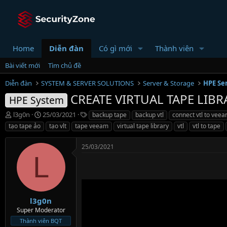
Home
Diễn đàn
Có gì mới
Thành viên
Bài viết mới
Tìm chủ đề
Diễn đàn
SYSTEM & SERVER SOLUTIONS
Server & Storage
HPE Se
CREATE VIRTUAL TAPE LIBR
HPE System
T
N
T
l3g0n
25/03/2021
backup tape
backup vtl
connect vtl to vee
h
g
ừ
tạo tape ảo
tạo vlt
tape veeam
virtual tape library
vtl
vtl to tape
r
à
k
e
y
h
25/03/2021
a
g
ó
L
d
ử
a
s
i
t
a
r
l3g0n
t
Super Moderator
e
Thành viên BQT
r