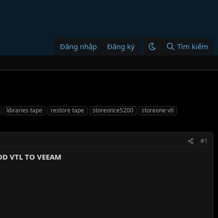
Đăng nhập
Đăng ký
Tìm kiếm
L
libraries tape
restore tape
storeonce5200
storeone vtl
#1
ADD VTL TO VEEAM