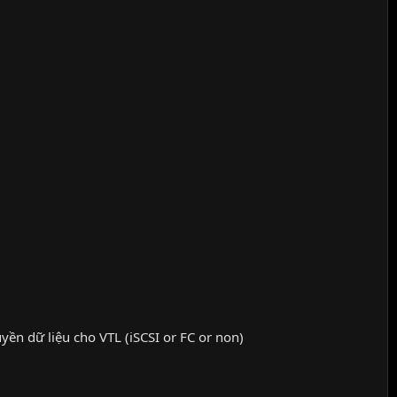
yền dữ liệu cho VTL (iSCSI or FC or non)