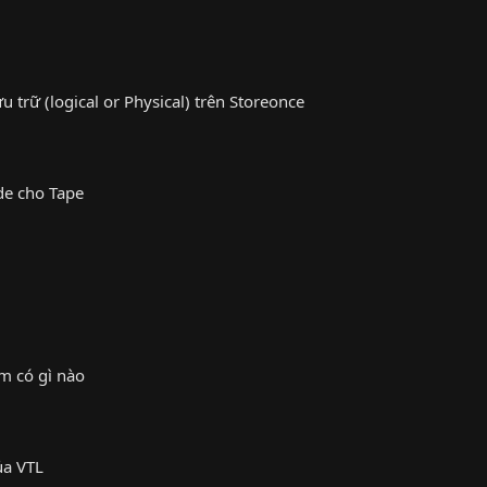
 trữ (logical or Physical) trên Storeonce
de cho Tape
m có gì nào
ủa VTL