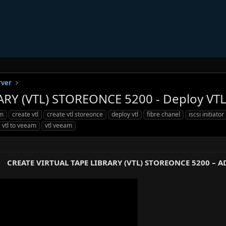
rver
ARY (VTL) STOREONCE 5200 - Deploy VT
am
create vtl
create vtl storeonce
deploy vtl
fibre chanel
iscsi initiator
vtl to veeam
vtl veeam
CREATE VIRTUAL TAPE LIBRARY (VTL) STOREONCE 5200 – 