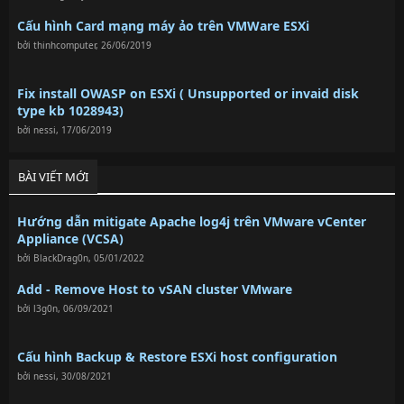
Cấu hình Card mạng máy ảo trên VMWare ESXi
bởi
thinhcomputer
,
26/06/2019
Fix install OWASP on ESXi ( Unsupported or invaid disk
type kb 1028943)
bởi
nessi
,
17/06/2019
BÀI VIẾT MỚI
Hướng dẫn mitigate Apache log4j trên VMware vCenter
Appliance (VCSA)
bởi
BlackDrag0n
,
05/01/2022
Add - Remove Host to vSAN cluster VMware
bởi
l3g0n
,
06/09/2021
Cấu hình Backup & Restore ESXi host configuration
bởi
nessi
,
30/08/2021