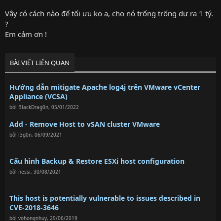
Vậy có cách nào để tối ưu ko ạ, cho nó trống trống dư ra 1 tý.
?
Em cảm ơn !
BÀI VIẾT LIÊN QUAN
Hướng dẫn mitigate Apache log4j trên VMware vCenter
Appliance (VCSA)
bởi
BlackDrag0n
,
05/01/2022
Add - Remove Host to vSAN cluster VMware
bởi
l3g0n
,
06/09/2021
Cấu hình Backup & Restore ESXi host configuration
bởi
nessi
,
30/08/2021
This host is potentially vulnerable to issues described in
CVE-2018-3646
bởi
vohongnhuy
,
29/06/2019