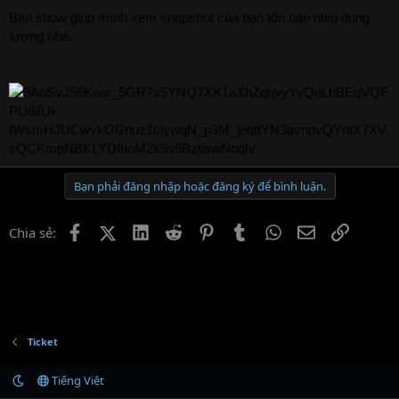
Bạn show giúp mình xem snapshot của bạn tốn bao nhiu dung
lượng nhé.
Bạn phải đăng nhập hoặc đăng ký để bình luận.
Facebook
X (Twitter)
LinkedIn
Reddit
Pinterest
Tumblr
WhatsApp
Email
Link
Chia sẻ:
Ticket
Tiếng Việt