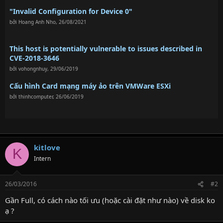
"Invalid Configuration for Device 0"
bởi
Hoang Anh Nho
,
26/08/2021
This host is potentially vulnerable to issues described in
CVE-2018-3646
bởi
vohongnhuy
,
29/06/2019
Cấu hình Card mạng máy ảo trên VMWare ESXi
bởi
thinhcomputer
,
26/06/2019
kitlove
K
Intern
26/03/2016
#2
Gần Full, có cách nào tối ưu (hoặc cài đặt như nào) về disk ko
ạ ?