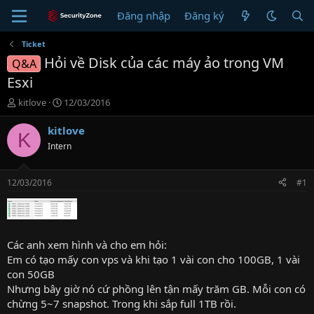
Đăng nhập
Đăng ký
Ticket
Hỏi về Disk của các máy ảo trong VM
Q&A
Esxi
T
N
kitlove
12/03/2016
h
g
r
à
kitlove
K
e
y
Intern
a
g
d
ử
s
i
12/03/2016
#1
t
a
r
t
e
Các anh xem hình và cho em hỏi:
r
Em có tạo mấy con vps và khi tạo 1 vài con cho 100GB, 1 vài
con 50GB
Nhưng bây giờ nó cứ phồng lên tận mấy trăm GB. Mỗi con có
chừng 5~7 snapshot. Trong khi sắp full 1TB rồi.