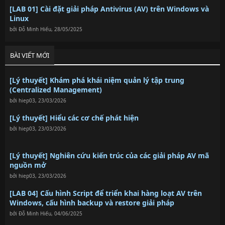
[LAB 01] Cài đặt giải pháp Antivirus (AV) trên Windows và
Linux
bởi
Đỗ Minh Hiếu
,
28/05/2025
BÀI VIẾT MỚI
[Lý thuyết] Khám phá khái niệm quản lý tập trung
(Centralized Management)
bởi
hiep03
,
23/03/2026
[Lý thuyết] Hiểu các cơ chế phát hiện
bởi
hiep03
,
23/03/2026
[Lý thuyết] Nghiên cứu kiến trúc của các giải pháp AV mã
nguồn mở
bởi
hiep03
,
23/03/2026
[LAB 04] Cấu hình Script để triển khai hàng loạt AV trên
Windows, cấu hình backup và restore giải pháp
bởi
Đỗ Minh Hiếu
,
04/06/2025