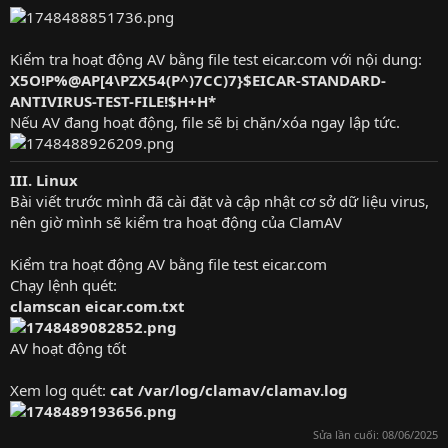
Kiểm tra hoạt động AV bằng file test eicar.com với nội dung:
X5O!P%@AP[4\PZX54(P^)7CC)7}$EICAR-STANDARD-
ANTIVIRUS-TEST-FILE!$H+H*
Nếu AV đang hoạt động, file sẽ bị chặn/xóa ngay lập tức.
III. Linux
Bài viết trước mình đã cài đặt và cập nhật cơ sở dữ liệu virus,
nên giờ mình sẽ kiểm tra hoạt động của ClamAV
Kiểm tra hoạt động AV bằng file test eicar.com
Chạy lệnh quét:
clamscan eicar.com.txt
AV hoạt động tốt
Xem log quét:
cat /var/log/clamav/clamav.log
Sửa lần cuối:
08/06/2025