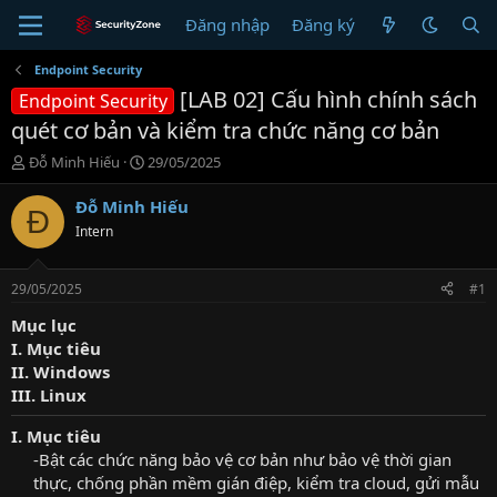
Đăng nhập
Đăng ký
Endpoint Security
[LAB 02] Cấu hình chính sách
Endpoint Security
quét cơ bản và kiểm tra chức năng cơ bản
T
N
Đỗ Minh Hiếu
29/05/2025
h
g
r
à
Đỗ Minh Hiếu
Đ
e
y
Intern
a
g
d
ử
s
i
29/05/2025
#1
t
a
Mục lục
r
I. Mục tiêu
t
II. Windows
e
III. Linux
r
I. Mục tiêu
-Bật các chức năng bảo vệ cơ bản như bảo vệ thời gian
thực, chống phần mềm gián điệp, kiểm tra cloud, gửi mẫu