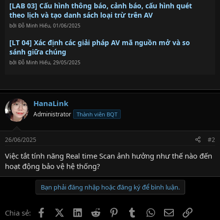
[LAB 03] Cấu hình thông báo, cảnh báo, cấu hình quét
theo lịch và tạo danh sách loại trừ trên AV
bởi
Đỗ Minh Hiếu
,
01/06/2025
[LT 04] Xác định các giải pháp AV mã nguồn mở và so
sánh giữa chúng
bởi
Đỗ Minh Hiếu
,
29/05/2025
HanaLink
Administrator
Thành viên BQT
26/06/2025
#2
Việc tắt tính năng Real time Scan ảnh hưởng như thế nào đến
hoạt động bảo vệ hệ thống?
Bạn phải đăng nhập hoặc đăng ký để bình luận.
Facebook
X (Twitter)
LinkedIn
Reddit
Pinterest
Tumblr
WhatsApp
Email
Link
Chia sẻ: