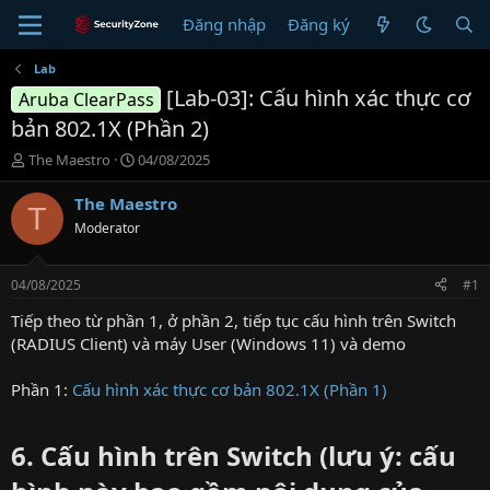
Đăng nhập
Đăng ký
Lab
[Lab-03]: Cấu hình xác thực cơ
Aruba ClearPass
bản 802.1X (Phần 2)
T
N
The Maestro
04/08/2025
h
g
r
à
The Maestro
T
e
y
Moderator
a
g
d
ử
s
i
04/08/2025
#1
t
a
Tiếp theo từ phần 1, ở phần 2, tiếp tục cấu hình trên Switch
r
(RADIUS Client) và máy User (Windows 11) và demo
t
e
Phần 1:
Cấu hình xác thực cơ bản 802.1X (Phần 1)
r
6. Cấu hình trên Switch (lưu ý: cấu