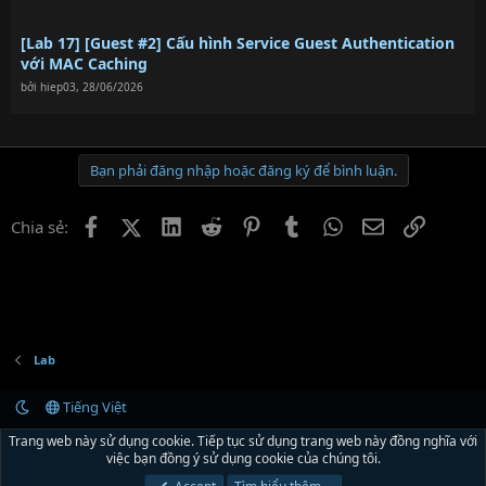
[Lab 17] [Guest #2] Cấu hình Service Guest Authentication
với MAC Caching
bởi
hiep03
,
28/06/2026
Bạn phải đăng nhập hoặc đăng ký để bình luận.
Facebook
X (Twitter)
LinkedIn
Reddit
Pinterest
Tumblr
WhatsApp
Email
Link
Chia sẻ:
Lab
Tiếng Việt
Liên hệ
Quy định và Nội quy
Chính sách bảo mật
Trợ giúp
R
Trang web này sử dụng cookie. Tiếp tục sử dụng trang web này đồng nghĩa với
S
việc bạn đồng ý sử dụng cookie của chúng tôi.
S
®
Community platform by XenForo
© 2010-2024 XenForo Ltd.
Xenforo Theme by