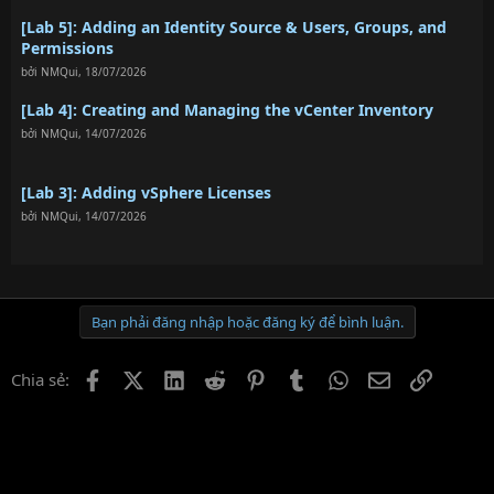
[Lab 5]: Adding an Identity Source & Users, Groups, and
Permissions
bởi
NMQui
,
18/07/2026
[Lab 4]: Creating and Managing the vCenter Inventory
bởi
NMQui
,
14/07/2026
[Lab 3]: Adding vSphere Licenses
bởi
NMQui
,
14/07/2026
Bạn phải đăng nhập hoặc đăng ký để bình luận.
Facebook
X (Twitter)
LinkedIn
Reddit
Pinterest
Tumblr
WhatsApp
Email
Link
Chia sẻ: