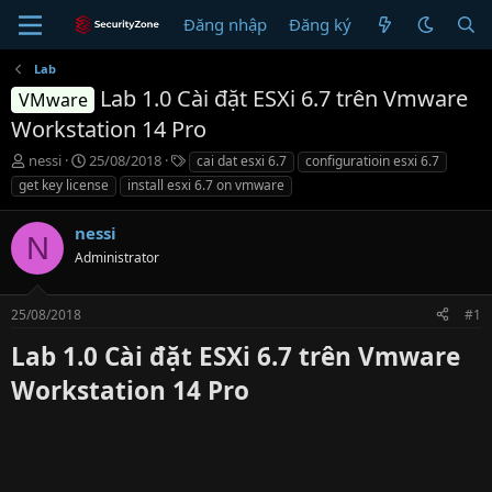
Đăng nhập
Đăng ký
Lab
Lab 1.0 Cài đặt ESXi 6.7 trên Vmware
VMware
Workstation 14 Pro
T
N
T
nessi
25/08/2018
cai dat esxi 6.7
configuratioin esxi 6.7
h
g
ừ
get key license
install esxi 6.7 on vmware
r
à
k
e
y
h
nessi
a
g
ó
N
d
Administrator
ử
a
s
i
t
25/08/2018
#1
a
r
Lab 1.0 Cài đặt ESXi 6.7 trên Vmware
t
e
Workstation 14 Pro
r