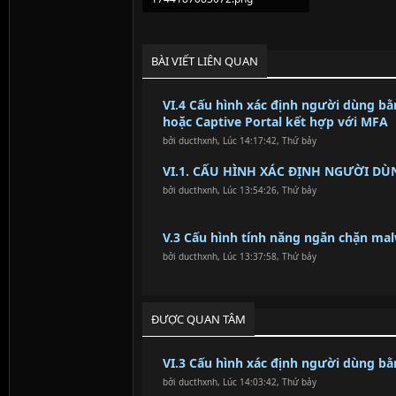
196.3 KB · Lượt xem: 0
BÀI VIẾT LIÊN QUAN
VI.4 Cấu hình xác định người dùng bằn
hoặc Captive Portal kết hợp với MFA
bởi
ducthxnh
,
Lúc 14:17:42, Thứ bảy
VI.1. CẤU HÌNH XÁC ĐỊNH NGƯỜI DÙ
bởi
ducthxnh
,
Lúc 13:54:26, Thứ bảy
V.3 Cấu hình tính năng ngăn chặn ma
bởi
ducthxnh
,
Lúc 13:37:58, Thứ bảy
ĐƯỢC QUAN TÂM
VI.3 Cấu hình xác định người dùng bằn
bởi
ducthxnh
,
Lúc 14:03:42, Thứ bảy