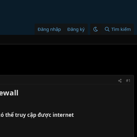
Đăng nhập
Đăng ký
Tìm kiếm
#1
ewall​
ó thể truy cập được internet​