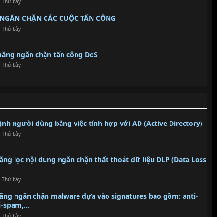
, Thứ bảy
PS NGĂN CHẶN CÁC CUỘC TẤN CÔNG
, Thứ bảy
 năng ngăn chặn tấn công DoS
, Thứ bảy
định người dùng bằng việc tính hợp với AD (Active Directory)
, Thứ bảy
năng lọc nội dung ngăn chặn thất thoát dữ liệu DLP (Data Loss
, Thứ bảy
 năng ngăn chặn malware dựa vào signatures bao gồm: anti-
i-spam,...
, Thứ bảy