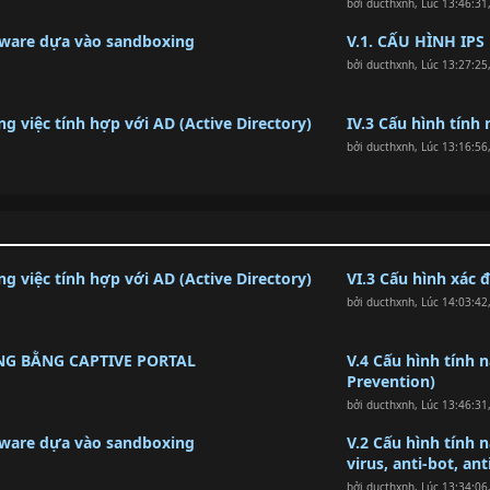
bởi
ducthxnh
,
Lúc 13:46:31
lware dựa vào sandboxing
V.1. CẤU HÌNH I
bởi
ducthxnh
,
Lúc 13:27:25
g việc tính hợp với AD (Active Directory)
IV.3 Cấu hình tính
bởi
ducthxnh
,
Lúc 13:16:56
g việc tính hợp với AD (Active Directory)
VI.3 Cấu hình xác 
bởi
ducthxnh
,
Lúc 14:03:42
NG BẰNG CAPTIVE PORTAL
V.4 Cấu hình tính 
Prevention)
bởi
ducthxnh
,
Lúc 13:46:31
lware dựa vào sandboxing
V.2 Cấu hình tính
virus, anti-bot, ant
bởi
ducthxnh
,
Lúc 13:34:06