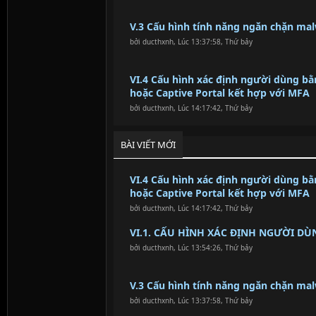
V.3 Cấu hình tính năng ngăn chặn ma
bởi
ducthxnh
,
Lúc 13:37:58, Thứ bảy
VI.4 Cấu hình xác định người dùng bằn
hoặc Captive Portal kết hợp với MFA
bởi
ducthxnh
,
Lúc 14:17:42, Thứ bảy
BÀI VIẾT MỚI
VI.4 Cấu hình xác định người dùng bằn
hoặc Captive Portal kết hợp với MFA
bởi
ducthxnh
,
Lúc 14:17:42, Thứ bảy
VI.1. CẤU HÌNH XÁC ĐỊNH NGƯỜI DÙ
bởi
ducthxnh
,
Lúc 13:54:26, Thứ bảy
V.3 Cấu hình tính năng ngăn chặn ma
bởi
ducthxnh
,
Lúc 13:37:58, Thứ bảy