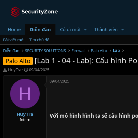
Home
Diễn đàn
Có gì mới
Thành viên
Bài viết mới
Tìm chủ đề
Diễn đàn
SECURITY SOLUTIONS
Firewall
Palo Alto
Lab
[Lab 1 - 04 - Lab]: Cấu hình Po
Palo Alto
T
N
HuyTra
09/04/2025
h
g
r
à
09/04/2025
e
y
H
a
g
d
ử
s
i
t
HuyTra
a
Với mô hình hình ta sẽ cấu hình po
r
Intern
t
e
r