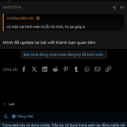
06/07/2016
#3
trinhlam365 nói:
có một vài hình trên bị lỗi rồi thớt, fix lại giúp e
Mình đã update lại bài viết thành bạn quan tâm
Bạn phải đăng nhập hoặc đăng ký để bình luận.
Facebook
X (Twitter)
LinkedIn
Reddit
Pinterest
Tumblr
WhatsApp
Email
Link
Chia sẻ:
Lab
Tiếng Việt
Liên hệ
Quy định và Nội quy
Chính sách bảo mật
Trợ giúp
R
Trang web này sử dụng cookie. Tiếp tục sử dụng trang web này đồng nghĩa với