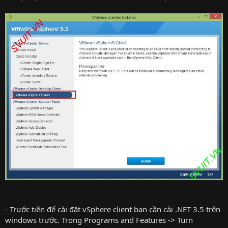
- Trước tiên để cài đặt vSphere client bạn cần cài .NET 3.5 trên
windows trước. Trong Programs and Features -> Turn