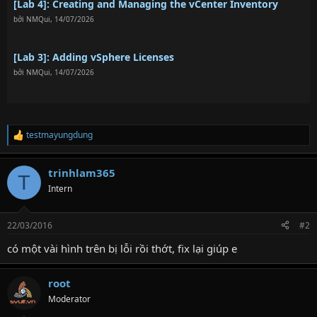
[Lab 4]: Creating and Managing the vCenter Inventory
bởi
NMQui
,
14/07/2026
[Lab 3]: Adding vSphere Licenses
bởi
NMQui
,
14/07/2026
testmayungdung
R
e
a
trinhlam365
c
T
t
Intern
i
o
n
22/03/2016
#2
s
:
có một vài hình trên bị lỗi rồi thớt, fix lại giúp e
root
Moderator