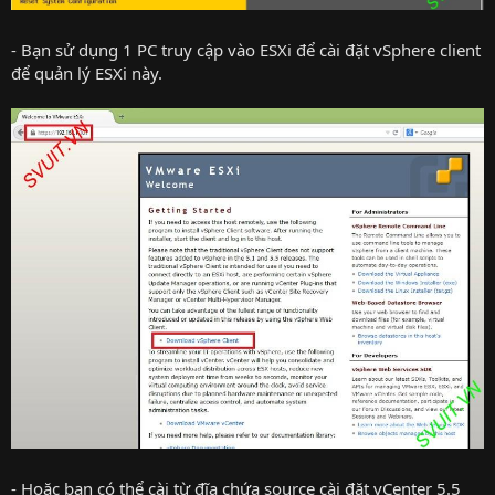
- Bạn sử dụng 1 PC truy cập vào ESXi để cài đặt vSphere client
để quản lý ESXi này.
- Hoặc bạn có thể cài từ đĩa chứa source cài đặt vCenter 5.5