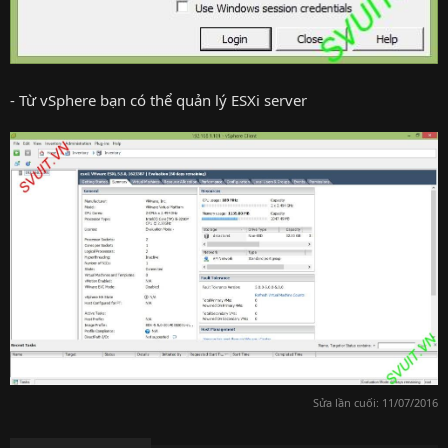
- Từ vSphere bạn có thể quản lý ESXi server
Sửa lần cuối:
11/07/2016