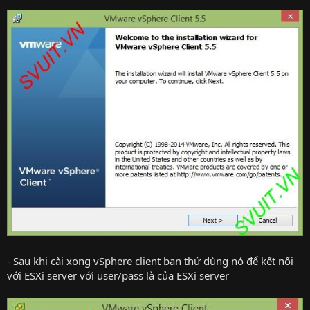
- Sau khi cài xong vSphere client bạn thử dùng nó để kết nối
với ESXi server với user/pass là của ESXi server