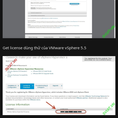
Get license dùng thử của VMware vSphere 5.5