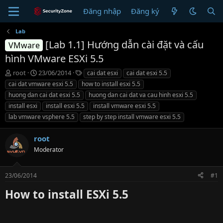
Đăng nhập
Đăng ký
Lab
[Lab 1.1] Hướng dẫn cài đặt và cấu
VMware
hình VMware ESXi 5.5
T
N
T
root
23/06/2014
cai dat esxi
cai dat esxi 5.5
h
g
ừ
cai dat vmware esxi 5.5
how to install esxi 5.5
r
à
k
huong dan cai dat esxi 5.5
huong dan cai dat va cau hinh esxi 5.5
e
y
h
install esxi
install esxi 5.5
install vmware esxi 5.5
a
g
ó
lab vmware vsphere 5.5
d
ử
a
step by step install vmware esxi 5.5
s
i
t
root
a
Moderator
r
t
e
23/06/2014
#1
r
How to install ESXi 5.5