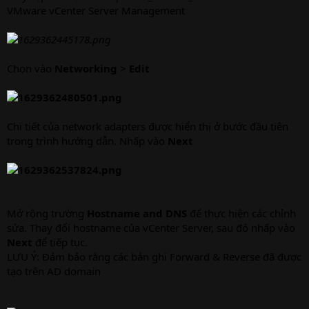
VMware vCenter Server Management
Chọn vào
Networking
>
Edit
Chi tiết của network adapters được hiển thị ở bước đầu tiên
trong trình hướng dẫn. Nhấp vào
Next
Mở rộng trường
Hostname and DNS
để thực hiện các chỉnh
sửa. Thay đổi hostname của vCenter Server, sau đó nhấp vào
Next
để tiếp tục.
LƯU Ý: Đảm bảo rằng các bản ghi Forward & Reverse đã được
tạo trên AD domain