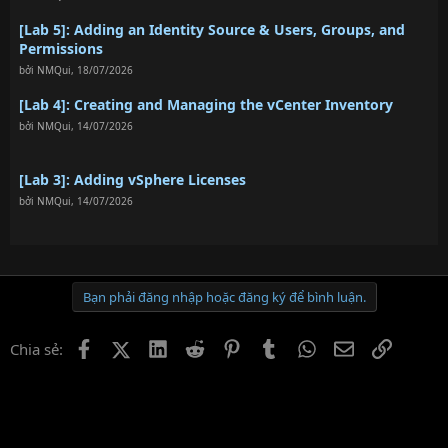
[Lab 5]: Adding an Identity Source & Users, Groups, and
Permissions
bởi
NMQui
,
18/07/2026
[Lab 4]: Creating and Managing the vCenter Inventory
bởi
NMQui
,
14/07/2026
[Lab 3]: Adding vSphere Licenses
bởi
NMQui
,
14/07/2026
Bạn phải đăng nhập hoặc đăng ký để bình luận.
Facebook
X (Twitter)
LinkedIn
Reddit
Pinterest
Tumblr
WhatsApp
Email
Link
Chia sẻ: