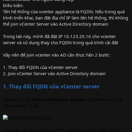
Điều kiện:
Tên hệ thống của vcenter appliance là FQDN. Nếu trong quá
trình triển khai, bạn đặt địa chỉ IP làm tên hệ thống, thì không
thể join vCenter Server vào Active Directory domain
Trong lab này, mình đã đặt IP 10.123.20.16 cho vcenter
server và sử dụng thay cho FQDN trong quá trình cài đặt
Vậy nên để join vcenter vào AD cần thực hện 2 bước:
1. Thay đổi FQDN của vCenter server
2. Join vCenter Server vào Active Directory domain
1. Thay đổi FQDN của vCenter server
Chuẩn bị một
Active Directory domain
và thêm record A
cho vcenter. Ví dụ :
Truy cập vào địa chỉ
https:// IP_address_vcenter:5480 để vào