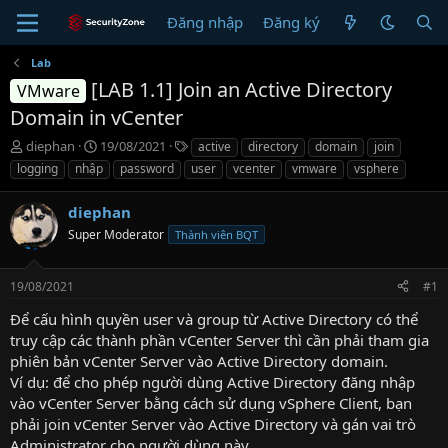
Đăng nhập
Đăng ký
Lab
[LAB 1.1] Join an Active Directory
VMware
Domain in vCenter
T
N
T
diephan
19/08/2021
active
directory
domain
join
h
g
ừ
logging
nhập
password
user
vcenter
vmware
vsphere
r
à
k
e
y
h
diephan
a
g
ó
d
Super Moderator
ử
a
Thành viên BQT
s
i
t
19/08/2021
#1
a
r
Để cấu hình quyền user và group từ Active Directory có thể
t
truy cập các thành phần vCenter Server thì cần phải tham gia
e
phiên bản vCenter Server vào Active Directory domain.
r
Ví dụ: để cho phép người dùng Active Directory đăng nhập
vào vCenter Server bằng cách sử dụng vSphere Client, bạn
phải join vCenter Server vào Active Directory và gán vai trò
Administrator cho người dùng này.