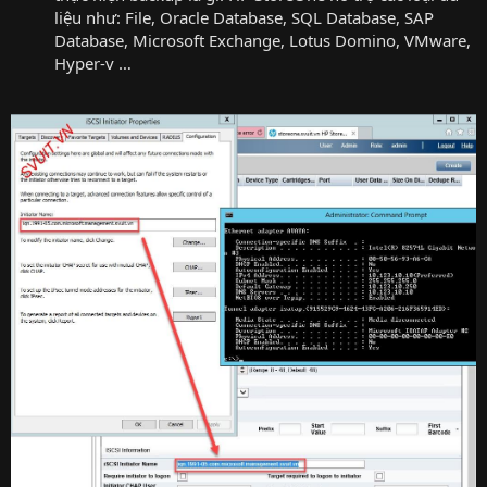
liệu như: File, Oracle Database, SQL Database, SAP
Database, Microsoft Exchange, Lotus Domino, VMware,
Hyper-v …