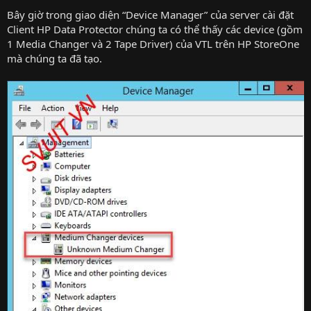
Bây giờ trong giao diện “Device Manager” của server cài đặt
Client HP Data Protector chúng ta có thể thấy các device (gồm
1 Media Changer và 2 Tape Driver) của VTL trên HP StoreOne
mà chúng ta đã tạo.