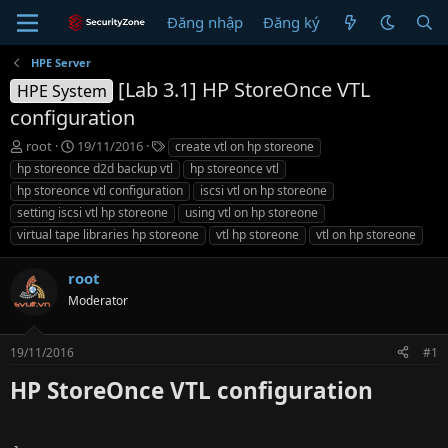
Đăng nhập
Đăng ký
HPE Server
[Lab 3.1] HP StoreOnce VTL
HPE System
configuration
T
N
T
root
19/11/2016
create vtl on hp storeone
h
g
ừ
hp storeonce d2d backup vtl
hp storeonce vtl
r
à
k
hp storeonce vtl configuration
iscsi vtl on hp storeone
e
y
h
setting iscsi vtl hp storeone
using vtl on hp storeone
a
g
ó
virtual tape libraries hp storeone
d
ử
a
vtl hp storeone
vtl on hp storeone
s
i
t
root
a
Moderator
r
t
e
19/11/2016
#1
r
HP StoreOnce VTL configuration