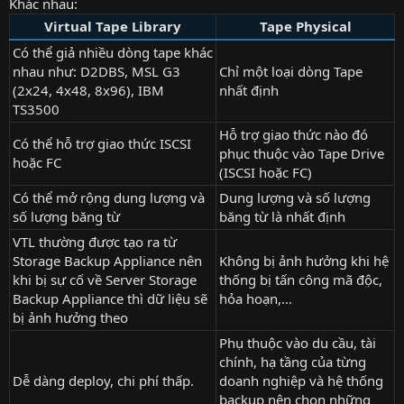
Khác nhau:
Virtual Tape Library
Tape Physical
Có thể giả nhiều dòng tape khác
nhau như: D2DBS, MSL G3
Chỉ một loại dòng Tape
(2x24, 4x48, 8x96), IBM
nhất định
TS3500
Hỗ trợ giao thức nào đó
Có thể hỗ trợ giao thức ISCSI
phục thuộc vào Tape Drive
hoặc FC
(ISCSI hoặc FC)
Có thể mở rộng dung lượng và
Dung lượng và số lượng
số lượng băng từ
băng từ là nhất định
VTL thường được tạo ra từ
Storage Backup Appliance nên
Không bị ảnh hưởng khi hệ
khi bị sự cố về Server Storage
thống bị tấn công mã độc,
Backup Appliance thì dữ liệu sẽ
hỏa hoạn,...
bị ảnh hưởng theo
Phụ thuộc vào du cầu, tài
chính, hạ tầng của từng
Dễ dàng deploy, chi phí thấp.
doanh nghiệp và hệ thống
backup nên chọn những