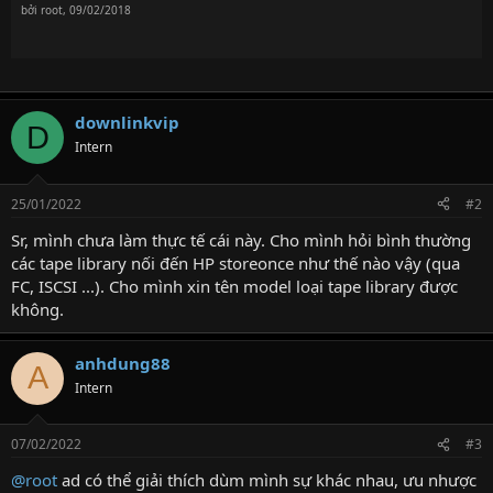
bởi
root
,
09/02/2018
downlinkvip
D
Intern
25/01/2022
#2
Sr, mình chưa làm thực tế cái này. Cho mình hỏi bình thường
các tape library nối đến HP storeonce như thế nào vậy (qua
FC, ISCSI ...). Cho mình xin tên model loại tape library được
không.
anhdung88
A
Intern
07/02/2022
#3
@root
ad có thể giải thích dùm mình sự khác nhau, ưu nhược