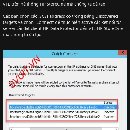
VTL trên hệ thống HP StoreOne mà chúng ta đã tạo.
Các bạn chọn các iSCSI address có trong bảng Discovered
targets và chọn “Connect” để thực hiện active các kết nối từ
server cài đặt client HP Data Protector đến VTL HP StoreOne
mà chúng ta đã tạo.