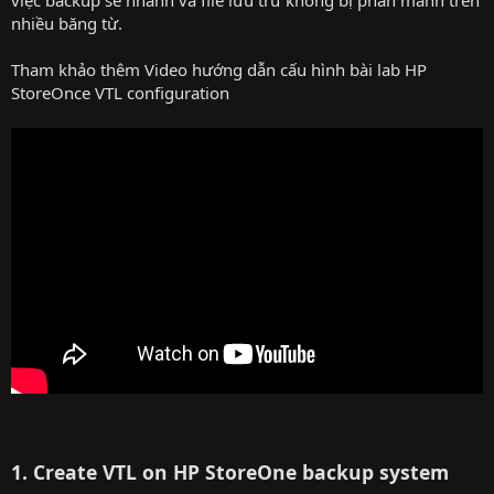
việc backup sẽ nhanh và file lưu trữ không bị phân mãnh trên
nhiều băng từ.
Tham khảo thêm Video hướng dẫn cấu hình bài lab HP
StoreOnce VTL configuration
1. Create VTL on HP StoreOne backup system