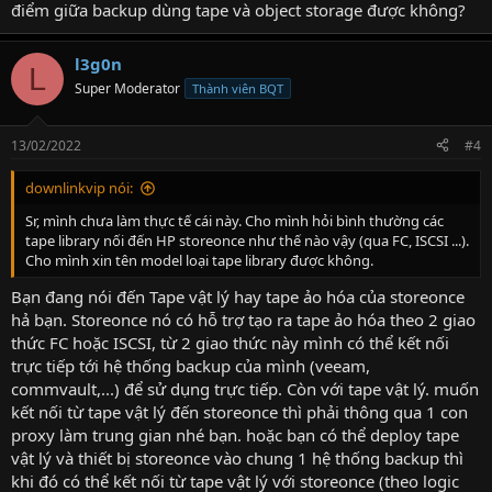
điểm giữa backup dùng tape và object storage được không?
l3g0n
L
Super Moderator
Thành viên BQT
13/02/2022
#4
downlinkvip nói:
Sr, mình chưa làm thực tế cái này. Cho mình hỏi bình thường các
tape library nối đến HP storeonce như thế nào vậy (qua FC, ISCSI ...).
Cho mình xin tên model loại tape library được không.
Bạn đang nói đến Tape vật lý hay tape ảo hóa của storeonce
hả bạn. Storeonce nó có hỗ trợ tạo ra tape ảo hóa theo 2 giao
thức FC hoặc ISCSI, từ 2 giao thức này mình có thể kết nối
trực tiếp tới hệ thống backup của mình (veeam,
commvault,...) để sử dụng trực tiếp. Còn với tape vật lý. muốn
kết nối từ tape vật lý đến storeonce thì phải thông qua 1 con
proxy làm trung gian nhé bạn. hoặc bạn có thể deploy tape
vật lý và thiết bị storeonce vào chung 1 hệ thống backup thì
khi đó có thể kết nối từ tape vật lý với storeonce (theo logic