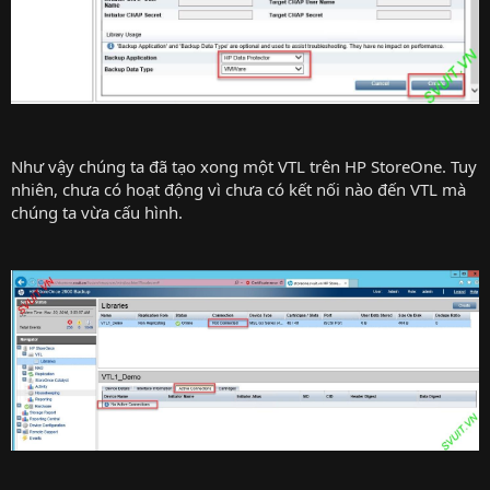
Như vậy chúng ta đã tạo xong một VTL trên HP StoreOne. Tuy
nhiên, chưa có hoạt động vì chưa có kết nối nào đến VTL mà
chúng ta vừa cấu hình.