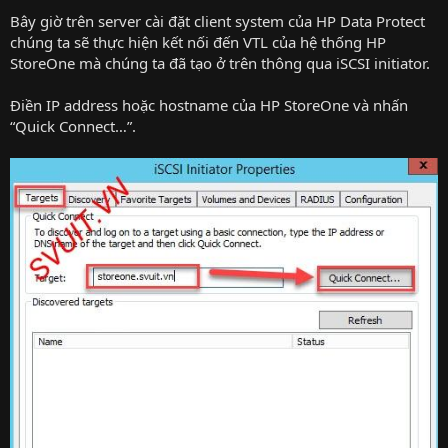
Bây giờ trên server cài đặt client system của HP Data Protect
chúng ta sẽ thực hiện kết nối đến VTL của hệ thống HP
StoreOne mà chúng ta đã tạo ở trên thông qua iSCSI initiator.
Điền IP address hoặc hostname của HP StoreOne và nhấn
“Quick Connect…”.