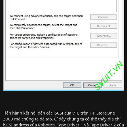
Tiến hành kết nối đến các iSCSI của VTL trên HP StoreOne
2900 mà chúng ta đã tạo. Ở đây chúng ta có thể thây địa chỉ
iSCSI address của Robotics, Tape Driver 1 và Tape Driver 2 của