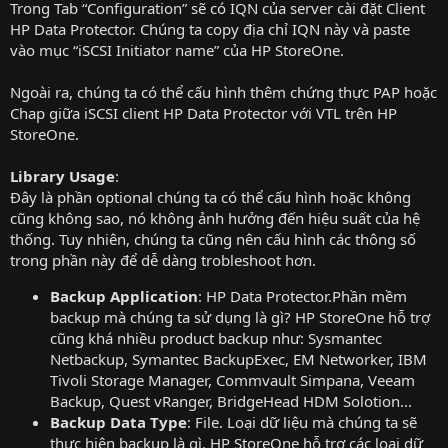
Trong Tab “Configuration” sẽ có IQN của server cài đặt Client
HP Data Protector. Chúng ta copy địa chỉ IQN này và paste
vào mục “iSCSI Initiator name” của HP StoreOne.
Ngoài ra, chúng ta có thể cấu hình thêm chứng thực PAP hoặc
Chap giữa iSCSI client HP Data Protector với VTL trên HP
StoreOne.
Library Usage
:
Đây là phần optional chúng ta có thể cấu hình hoặc không
cũng không sao, nó không ảnh hưởng đến hiệu suất của hệ
thống. Tuy nhiên, chúng ta cũng nên cấu hình các thông số
trong phần này để dễ dàng trobleshoot hơn.
Backup Application
: HP Data Protector.Phần mềm
backup mà chúng ta sử dụng là gì? HP StoreOne hỗ trợ
cũng khá nhiều product backup như: Sysmantec
Netbackup, Symantec BackupExec, EM Networker, IBM
Tivoli Storage Manager, Commvault Simpana, Veeam
Backup, Quest vRanger, BridgeHead HDM Solotion...
Backup Data Type
: File. Loại dữ liệu mà chúng ta sẽ
thực hiện backup là gì. HP StoreOne hỗ trợ các loại dữ