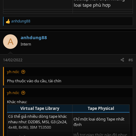
loại tape phù hợp
anhdung88
R
e
a
anhdung88
c
A
t
Intern
i
o
n
14/02/2022
#6
s
:
yh nói:
Phụ thuộc vào du cầu, tài chín
yh nói:
Khác nhau:
Virtual Tape Library
Tape Physical
Có thể giả nhiều dòng tape khác
Chỉ một loại dòng Tape nhất
nhau như: D2DBS, MSL G3 (2x24,
định
4x48, 8x96), IBM TS3500
Hỗ trợ giao thức nào đó phục