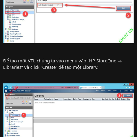
Để tạo một VTL chúng ta vào menu vào “HP StoreOne →
Libraries” và click “Create” để tạo một Library.