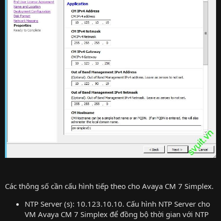
Các thông số cần cấu hình tiếp theo cho Avaya CM 7 Simplex.
NTP Server (s): 10.123.10.10. Cấu hình NTP Server cho
VM Avaya CM 7 Simplex để đồng bộ thời gian với NTP