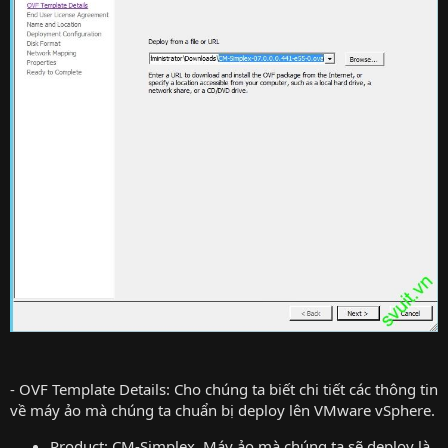
- OVF Template Details: Cho chúng ta biết chi tiết các thông tin
về máy ảo mà chúng ta chuẩn bị deploy lên VMware vSphere.
Product: CM-Simplex. Máy ảo mà chúng ta sẽ deploy là