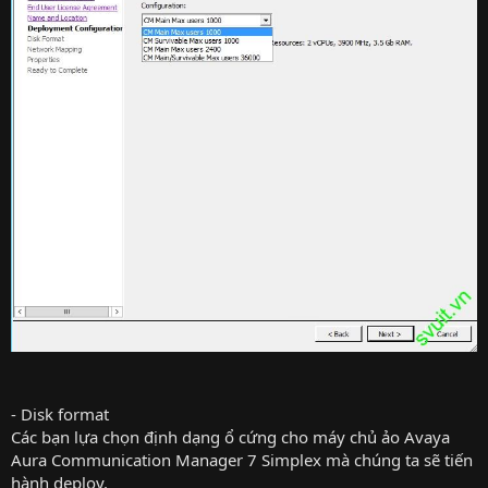
- Disk format
Các bạn lựa chọn định dạng ổ cứng cho máy chủ ảo Avaya
Aura Communication Manager 7 Simplex mà chúng ta sẽ tiến
hành deploy.