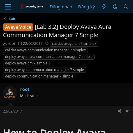
Đăng nhập
Đăng ký
Lab
[Lab 3.2] Deploy Avaya Aura
Avaya Voice
Communication Manager 7 Simple
T
N
T
root
22/02/2017
cai dat avaya cm 7 simplex
h
g
ừ
cai dat avaya communication manager 7 simplex
r
à
k
deploy avaya aura communication manager 7 simple
e
y
h
deploy avaya cm 7 simple
a
g
ó
deploy avaya communication manager 7 simple
d
ử
a
s
i
deploy communication manager 7 simple
t
a
root
r
Moderator
t
e
r
22/02/2017
#1
How to Deploy Avaya