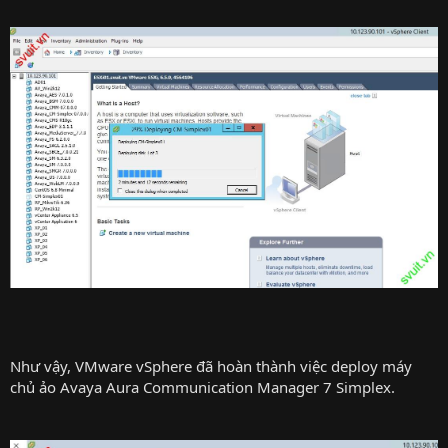
Như vậy, VMware vSphere đã hoàn thành việc deploy máy
chủ ảo Avaya Aura Communication Manager 7 Simplex.