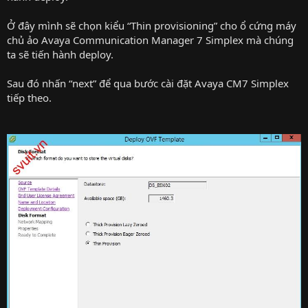
Ở đây mình sẽ chọn kiểu “Thin provisioning” cho ổ cứng máy
chủ ảo Avaya Communication Manager 7 Simplex mà chúng
ta sẽ tiến hành deploy.
Sau đó nhấn “next” để qua bước cài đặt Avaya CM7 Simplex
tiếp theo.