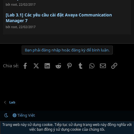
bởi
root
,
22/02/2017
[Lab 3.1] Các yêu cầu cài đặt Avaya Communication
Manager 7
bởi
root
,
22/02/2017
Bạn phải đăng nhập hoặc đăng ký để bình luận.
Facebook
X (Twitter)
LinkedIn
Reddit
Pinterest
Tumblr
WhatsApp
Email
Link
Chia sẻ:
Lab
Tiếng Việt
Liên hệ
Quy định và Nội quy
Chính sách bảo mật
Trợ giúp
R
Trang web này sử dụng cookie. Tiếp tục sử dụng trang web này đồng nghĩa với
S
việc bạn đồng ý sử dụng cookie của chúng tôi.
S
®