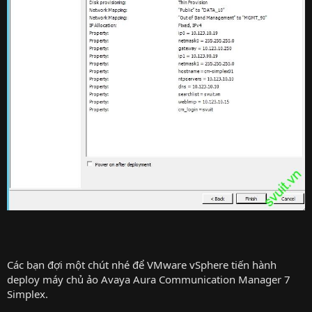
Các bạn đợi một chút nhé để VMware vSphere tiến hành
deploy máy chủ ảo Avaya Aura Communication Manager 7
Simplex.