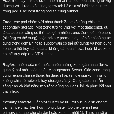
Pod:
một hay nhiều cluster nhóm thành 1 pod, pod thường tương
đương với 1 rack và sử dụng switch L2 chia sẻ bởi các cluster
trong pod. Các host trong pod sẽ cùng subnet
Zone:
các pod nhóm với nhau thành Zone và cùng chia sẻ
secondary storage. Một zone tương ứng với một datacenter, dù
là datacenter cũng có thể bao gồm nhiều zone. Zone có thể public
(ai cũng có thể dùng) hoặc private (domain cụ thể và chỉ có người
dùng trong domain hoặc subdomain có thể sử dụng) và host cùng
zone có thể truy cập qua lại không cần qua firewall còn khác zone
có thể truy cập qua VPN tunnel
Region:
nhóm của một hoặc nhiều những zone gần nhau được
quản lý bởi một hoặc nhiều Management Server. Các zone trong
cùng region chia sẻ thông tin đăng nhập (single sign-on) nhưng
không chia sẻ network hay storage vật lý. Cung cấp tính sẵn
sàng cao và khả năng mở rộng cũng như chịu lỗi và phục hồi sau
thảm họa.
Primary storage:
Gắn với cluster và lưu trữ virtual disk cho tất
cả instnce chạy trên host trong cluster. Có thể thêm nhiều
primary storage cho cluster hoặc zone (ít nhất 1). Thường sẽ ở