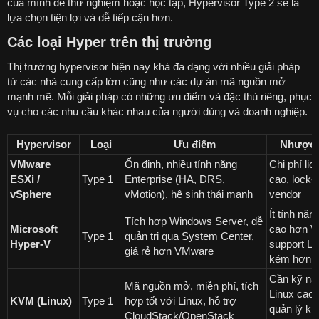
của mình để thử nghiệm hoặc học tập, Hypervisor Type 2 sẽ là
lựa chọn tiện lợi và dễ tiếp cận hơn.
Các loại Hyper trên thị trường
Thị trường hypervisor hiện nay khá đa dạng với nhiều giải pháp
từ các nhà cung cấp lớn cũng như các dự án mã nguồn mở
mạnh mẽ. Mỗi giải pháp có những ưu điểm và đặc thù riêng, phục
vụ cho các nhu cầu khác nhau của người dùng và doanh nghiệp.
Hypervisor
Loại
Ưu điểm
Nhược 
VMware
Ổn định, nhiều tính năng
Chi phí li
ESXi /
Type 1
Enterprise (HA, DRS,
cao, lock-i
vSphere
vMotion), hệ sinh thái mạnh
vendor
Ít tính năn
Tích hợp Windows Server, dễ
Microsoft
cao hơn 
Type 1
quản trị qua System Center,
Hyper-V
support Li
giá rẻ hơn VMware
kém hơn 
Cần kỹ nă
Mã nguồn mở, miễn phí, tích
Linux cao,
KVM (Linux)
Type 1
hợp tốt với Linux, hỗ trợ
quản lý kh
CloudStack/OpenStack