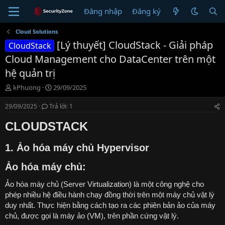
Đăng nhập
Đăng ký
Cloud Solutions
[Lý thuyết] CloudStack - Giải pháp
CloudStack
Cloud Management cho DataCenter trên một
hệ quản trị
T
N
kPhuong
29/09/2025
h
g
r
à
29/09/2025
Trả lời: 1
e
y
a
g
CLOUDSTACK
d
ử
s
i
1. Ảo hóa máy chủ Hypervisor
t
a
Ảo hóa máy chủ:
r
t
Ảo hóa máy chủ (Server Virtualization) là một công nghệ cho
e
phép nhiều hệ điều hành chạy đồng thời trên một máy chủ vật lý
r
duy nhất. Thực hiện bằng cách tạo ra các phiên bản ảo của máy
chủ, được gọi là máy ảo (VM), trên phần cứng vật lý.