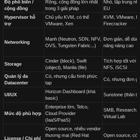
Độ phổ biến /
Rộng, cộng đồng lớn nhất
Nhỏ, tập trung nh
cộng đồng
trong 3 giải pháp
EU
Hypervisor hỗ
Chủ yếu KVM, có thể
KVM, VMware, L
trợ
VMware, Xen
Firecracker
Mạnh (Neutron, SDN, NFV,
Đơn giản, dễ dùng,
Networking
OVS, Tungsten Fabric...)
năng nâng cao
Cinder (block), Swift
Tích hợp tốt với 
Storage
(object), Manila (file)
NFS, iSCSI
Quản lý đa
Có, nhưng cấu hình phức
Có, nhưng đơn gi
Datacenter
tạp
Horizon Dashboard (khá
UI/UX
Sunstone (thân th
basic)
Enterprise lớn, Telco,
SMB, Research,
Mức độ phù hợp
Cloud Provider
Virtual Lab
(IaaS/PaaS)
Open source, nhiều vendor
thương mại (Red Hat
Open source, có 
License / Chi phí