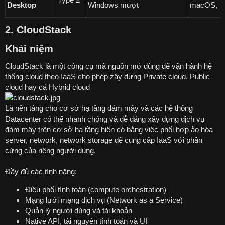
Desktop
Windows mượt
macOS, mấ
2. CloudStack
Khái niệm
CloudStack là một công cụ mã nguồn mở dùng để vận hành hệ
thống cloud theo IaaS cho phép zây dựng Private cloud, Public
cloud hay cả Hybrid cloud
Là nền tảng cho cơ sở hạ tầng đám mây và các hệ thống
Datacenter có thể nhanh chóng và dễ dáng xây dựng dịch vụ
đám mây trên cơ sở hạ tầng hiện có bằng việc phối hợp ảo hóa
server, network, network storage để cung cấp IaaS với phần
cứng của riêng người dùng.
Đầy đủ các tính năng:
Điều phối tính toán (compute orchestration)
Mạng lưới mạng dịch vụ (Network as a Service)
Quản lý người dùng và tài khoản
Native API, tài nguyên tính toán và UI