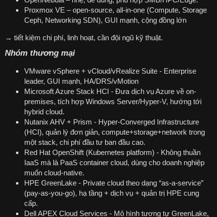
Proxmox VE – open-source, all-in-one (Compute, Storage
Ceph, Networking SDN), GUI mạnh, cộng đồng lớn
→ tiết kiệm chi phí, linh hoạt, cần đội ngũ kỹ thuật.
Nhóm thương mại
VMware vSphere + vCloud/vRealize Suite - Enterprise
leader, GUI mạnh, HA/DRS/vMotion
Microsoft Azure Stack HCI - Đưa dịch vụ Azure về on-
premises, tích hợp Windows Server/Hyper-V, hướng tới
hybrid cloud.
Nutanix AHV + Prism - Hyper-Converged Infrastructure
(HCI), quản lý đơn giản, compute+storage+network trong
một stack, chi phí đầu tư ban đầu cao.
Red Hat OpenShift (Kubernetes platform) - Không thuần
IaaS mà là PaaS container cloud, dùng cho doanh nghiệp
muốn cloud-native.
HPE GreenLake - Private cloud theo dạng “as-a-service”
(pay-as-you-go), hạ tầng + dịch vụ + quản trị HPE cung
cấp.
Dell APEX Cloud Services - Mô hình tương tự GreenLake,