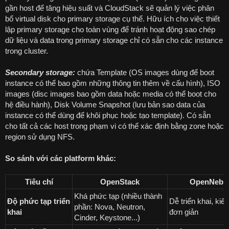
gần host để tăng hiệu suất và CloudStack sẽ quản lý việc phân
bổ virtual disk cho primary storage cụ thể. Hữu ích cho việc thiết
lập primary storage cho toàn vùng để tránh hoạt động sao chép
dữ liệu và data trong primary storage chỉ có sẵn cho các instance
trong cluster.
Secondary storage:
chứa Template (OS images dùng để boot
instance có thể bao gồm những thông tin thêm về cấu hình), ISO
images (disc images bao gồm data hoặc media có thể boot cho
hệ điều hành), Disk Volume Snapshot (lưu bản sao data của
instance có thể dùng để khôi phục hoặc tạo template). Có sẵn
cho tất cả các host trong phạm vi có thể xác định bằng zone hoặc
region sử dụng NFS.
So sánh với các platform khác:
Tiêu chí
OpenStack
OpenNebu
Khá phức tạp (nhiều thành
Độ phức tạp triển
Dễ triển khai, kiến
phần: Nova, Neutron,
khai
đơn giản
Cinder, Keystone...)