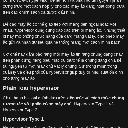
bộ nhớ RAM, hypervisor sẽ lên lịch và phân bổ tài nguyên phần
cứng thực một cách hợp lý cho các máy ảo đang hoạt động, dựa
trên các chính sách đã được cấu hình.
Để các máy ảo có thể giao tiếp với mạng bên ngoài hoặc với
nhau, hypervisor cũng cung cấp các thiết bị mạng ảo. Những thiết
bị này mô phỏng chức năng của card mạng vật lý, cho phép máy
ảo gửi và nhận dữ liệu qua hệ thống mạng một cách minh bạch.
Cơ chế này đảm bảo rằng mỗi máy ảo tin rằng chúng đang chạy
trên phần cứng riêng biệt, mặc dù thực tế là chúng đang chia sẻ
tài nguyên từ một máy chủ vật lý chung. Sự thông minh trong
quản lý và điều phối của hypervisor giúp duy trì hiệu suất ổn định
cho từng máy ảo.
Phân loại hypervisor
Chia thành hai loại chính dựa trên
kiến trúc
và
cách thức chúng
tương tác với phần cứng máy chủ
: Hypervisor Type 1 và
Hypervisor Type 2
Hypervisor Type 1
Hypervisor Type 1, còn được gọi là “bare-metal” hypervisor, chạy