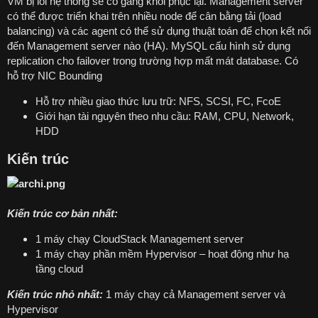
VM bị lỗi hệ thống sẽ cố gắng khôi phục lại. Management server
có thể được triển khai trên nhiều node để cân bằng tải (load
balancing) và các agent có thể sử dụng thuật toán để chọn kết nối
đến Management server nào (HA). MySQL cấu hình sử dụng
replication cho failover trong trường hợp mất mát database. Có
hỗ trợ NIC Bounding
Hỗ trợ nhiều giao thức lưu trữ: NFS, SCSI, FC, FcoE
Giới hạn tài nguyên theo nhu cầu: RAM, CPU, Network,
HDD
Kiến trúc
Kiến trúc cơ bản nhất:
1 máy chạy CloudStack Management server
1 máy chạy phần mềm Hypervisor – hoạt động như hạ
tầng cloud
Kiến trúc nhỏ nhất:
1 máy chạy cả Management server và
Hypervisor