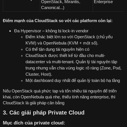
OpenStack, Mirantis,
Enterprise
Canonical...)
Điểm mạnh của CloudStack so với các platform còn lại:
Đa Hypervisor – không bị lock-in vendor
Điểm khác biệt lớn so với OpenStack (chủ yếu
KVM) và OpenNebula (KVM + một số).
Có thể tận dụng tài nguyên hiện có
CloudStack được thiết kế từ đầu cho multi-
datacenter và multi-tenant. Quản lý tài nguyên tập
trung nhưng vẫn chia vùng logic rõ ràng (Zone, Pod,
Cluster, Host).
Một dashboard duy nhất để quản lý toàn bộ hạ tầng
Nếu OpenStack quá phức tạp và tốn nhiều tài nguyên để triển
khai, còn OpenNebula quá nhẹ, thiếu tính năng enterprise, thì
CloudStack là giải pháp cân bằng
3. Các giải pháp Private Cloud
Mục đích của private cloud: