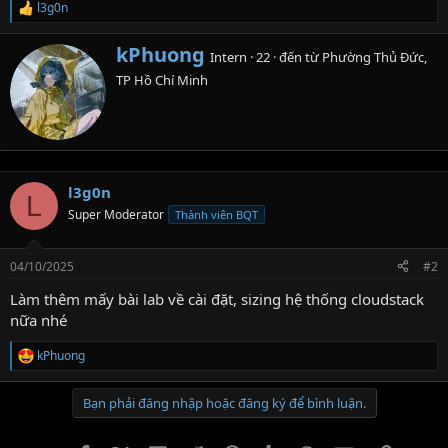
l3g0n
R
e
a
W
kPhuong
Intern
·
22
·
đến từ
Phường Thủ Đức,
c
r
t
TP Hồ Chí Minh
i
i
t
o
t
n
e
s
n
:
b
l3g0n
y
L
Super Moderator
Thành viên BQT
04/10/2025
#2
Làm thêm mấy bài lab về cài đặt, sizing hệ thống cloudstack
nữa nhé
kPhuong
R
e
a
Bạn phải đăng nhập hoặc đăng ký để bình luận.
c
t
i