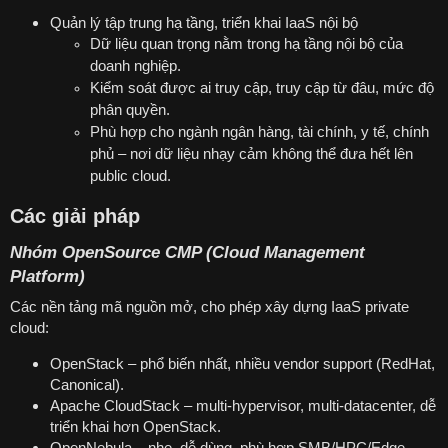
Quản lý tập trung hạ tầng, triển khai IaaS nội bộ
Dữ liệu quan trọng nằm trong hạ tầng nội bộ của
doanh nghiệp.
Kiểm soát được ai truy cập, truy cập từ đâu, mức độ
phân quyền.
Phù hợp cho ngành ngân hàng, tài chính, y tế, chính
phủ – nơi dữ liệu nhạy cảm không thể đưa hết lên
public cloud.
Các giải pháp
Nhóm OpenSource CMP (Cloud Management
Platform)
Các nền tảng mã nguồn mở, cho phép xây dựng IaaS private
cloud:
OpenStack – phổ biến nhất, nhiều vendor support (RedHat,
Canonical).
Apache CloudStack – multi-hypervisor, multi-datacenter, dễ
triển khai hơn OpenStack.
OpenNebula – nhẹ, dễ dùng, phù hợp SMB/HPC/Edge.