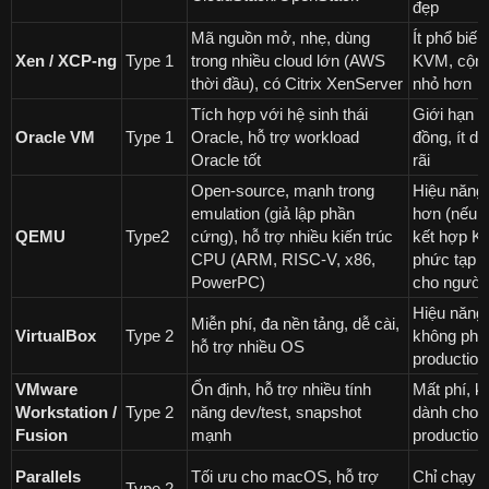
đẹp
Mã nguồn mở, nhẹ, dùng
Ít phổ biế
Xen / XCP-ng
Type 1
trong nhiều cloud lớn (AWS
KVM, cộn
thời đầu), có Citrix XenServer
nhỏ hơn
Tích hợp với hệ sinh thái
Giới hạn v
Oracle VM
Type 1
Oracle, hỗ trợ workload
đồng, ít d
Oracle tốt
rãi
Open-source, mạnh trong
Hiệu năng
emulation (giả lập phần
hơn (nếu 
QEMU
Type2
cứng), hỗ trợ nhiều kiến trúc
kết hợp K
CPU (ARM, RISC-V, x86,
phức tạp 
PowerPC)
cho người
Hiệu năng
Miễn phí, đa nền tảng, dễ cài,
VirtualBox
Type 2
không phù
hỗ trợ nhiều OS
production
VMware
Ổn định, hỗ trợ nhiều tính
Mất phí, k
Workstation /
Type 2
năng dev/test, snapshot
dành cho
Fusion
mạnh
production
Parallels
Tối ưu cho macOS, hỗ trợ
Chỉ chạy t
Type 2