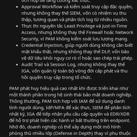
Approval Workflow và kiểm soát truy cập đặc quyền,
nhưng không thay thế SIEM, vốn có nhiệm vụ thu
thập, tương quan và phân tích log từ nhiều nguồn.
Thực thi nguyên tắc Least Privilege và Just-in-Time
Access, nhưng không thay thế Firewall hoặc Network
Security, vì PAM không kiểm soát lưu lượng mạng.
Credential Injection, giúp người dùng không cần biết
mật khẩu thật, nhưng không thay thế DLP, vốn bảo
vệ dữ liệu khỏi nguy cơ rò rỉ hoặc sao chép trái phép.
Audit Trail và Session Log, nhưng không thay thế
IGA, vốn quản lý toàn bộ vòng đời cấp phát và thu
hồi quyền truy cập trong tổ chức.
PAM phát huy hiệu quả cao nhất khi được triển khai như
một thành phần trong hệ sinh thái bảo mật doanh nghiệp.
Thông thường, PAM tích hợp với IAM để sử dụng danh
tính người dùng, IdP/MFA để xác thực, SIEM để phân tích
nhật ký, IGA để tiếp nhận yêu cầu cấp quyền và EDR/XDR
để hỗ trợ phát hiện các hành vi bất thường trên endpoint.
Nhờ đó, doanh nghiệp có thể xây dựng một mô hình
phòng thủ nhiều lớp (Defense in Depth) thay vì phụ thuộc