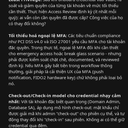
soát và giảm quyền của từng tài khoản về mức tối thiểu
cần thiết. Thực hiện Access Review định kỳ (ít nhất mỗi
quý): ai vẫn còn cần quyền đã được cấp? Công việc của họ
có thay đổi không?​
Tối thiểu hoá ngoại lệ MFA:
Các tiêu chuẩn compliance
như PCI DSS v4.0 và ISO 27001 yêu cầu MFA cho tài khoản
đặc quyền. Trong thực tế, ngoại lệ MFA đôi khi cần thiết
cho emergency access hoặc break glass scenario - nhưng
phải được kiểm soát chặt chẽ, documented, và reviewed
định kỳ. Nếu MFA gây bất tiện trong workflow thông
thường, giải pháp là cải thiện UX của MFA (push
notification, FIDO2 hardware key) chứ không phải loại bỏ
nó.​
Check-out/Check-in model cho credential nhạy cảm
nhất:
Với tài khoản đặc biệt quan trọng (Domain Admin,
Database SA), áp dụng mô hình check-out: mật khẩu chỉ
được giải mã khi admin "check-out" cho phiên cụ thể, và tự
động thay đổi khi "check-in" sau phiên. Không ai có thể giữ
credential qua đêm.​