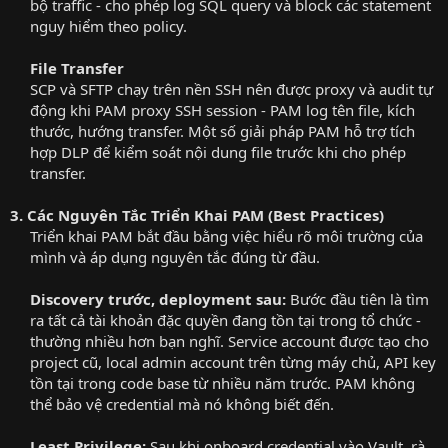
bộ traffic - cho phép log SQL query và block các statement
nguy hiểm theo policy.​
File Transfer
SCP và SFTP chạy trên nền SSH nên được proxy và audit tự
động khi PAM proxy SSH session - PAM log tên file, kích
thước, hướng transfer. Một số giải pháp PAM hỗ trợ tích
hợp DLP để kiểm soát nội dung file trước khi cho phép
transfer.​
3. Các Nguyên Tắc Triển Khai PAM (Best Practices)
Triển khai PAM bắt đầu bằng việc hiểu rõ môi trường của
mình và áp dụng nguyên tắc đúng từ đầu.​
Discovery trước, deployment sau:
Bước đầu tiên là tìm
ra tất cả tài khoản đặc quyền đang tồn tại trong tổ chức -
thường nhiều hơn bạn nghĩ. Service account được tạo cho
project cũ, local admin account trên từng máy chủ, API key
tồn tại trong code base từ nhiều năm trước. PAM không
thể bảo vệ credential mà nó không biết đến.​
Least Privilege:
Sau khi onboard credential vào Vault, rà