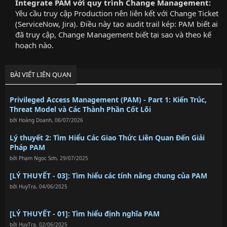
Integrate PAM với quy trình Change Management:
Yêu cầu truy cập Production nên liên kết với Change Ticket
(ServiceNow, Jira). Điều này tạo audit trail kép: PAM biết ai
đã truy cập, Change Management biết tại sao và theo kế
hoạch nào.​
BÀI VIẾT LIÊN QUAN
Privileged Access Management (PAM) - Part 1: Kiến Trúc,
Threat Model và Các Thành Phần Cốt Lõi
bởi
Hoàng Doanh
,
06/07/2026
Lý thuyết 2: Tìm Hiểu Các Giao Thức Liên Quan Đến Giải
Pháp PAM
bởi
Phạm Ngọc Sơn
,
29/07/2025
[LÝ THUYẾT - 03]: Tìm hiểu các tính năng chung của PAM
bởi
HuyTra
,
04/06/2025
[LÝ THUYẾT - 01]: Tìm hiểu định nghĩa PAM
bởi
HuyTra
,
02/06/2025