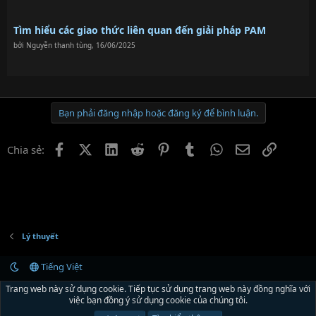
Tìm hiểu các giao thức liên quan đến giải pháp PAM
bởi
Nguyễn thanh tùng
,
16/06/2025
Bạn phải đăng nhập hoặc đăng ký để bình luận.
Facebook
X (Twitter)
LinkedIn
Reddit
Pinterest
Tumblr
WhatsApp
Email
Link
Chia sẻ:
Lý thuyết
Tiếng Việt
Liên hệ
Quy định và Nội quy
Chính sách bảo mật
Trợ giúp
R
Trang web này sử dụng cookie. Tiếp tục sử dụng trang web này đồng nghĩa với
S
việc bạn đồng ý sử dụng cookie của chúng tôi.
S
®
Community platform by XenForo
© 2010-2024 XenForo Ltd.
Xenforo Theme by