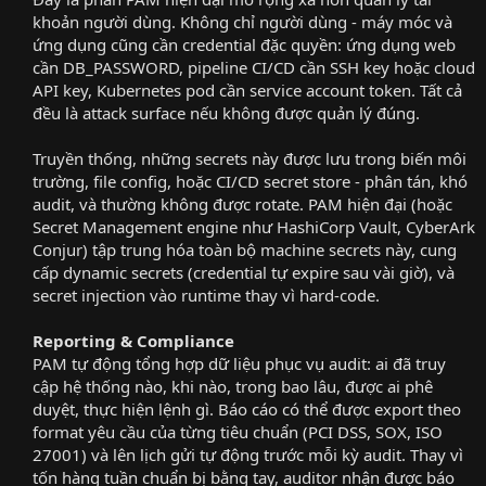
khoản người dùng. Không chỉ người dùng - máy móc và
ứng dụng cũng cần credential đặc quyền: ứng dụng web
cần DB_PASSWORD, pipeline CI/CD cần SSH key hoặc cloud
API key, Kubernetes pod cần service account token. Tất cả
đều là attack surface nếu không được quản lý đúng.​
Truyền thống, những secrets này được lưu trong biến môi
trường, file config, hoặc CI/CD secret store - phân tán, khó
audit, và thường không được rotate. PAM hiện đại (hoặc
Secret Management engine như HashiCorp Vault, CyberArk
Conjur) tập trung hóa toàn bộ machine secrets này, cung
cấp dynamic secrets (credential tự expire sau vài giờ), và
secret injection vào runtime thay vì hard-code.​
Reporting & Compliance
PAM tự động tổng hợp dữ liệu phục vụ audit: ai đã truy
cập hệ thống nào, khi nào, trong bao lâu, được ai phê
duyệt, thực hiện lệnh gì. Báo cáo có thể được export theo
format yêu cầu của từng tiêu chuẩn (PCI DSS, SOX, ISO
27001) và lên lịch gửi tự động trước mỗi kỳ audit. Thay vì
tốn hàng tuần chuẩn bị bằng tay, auditor nhận được báo