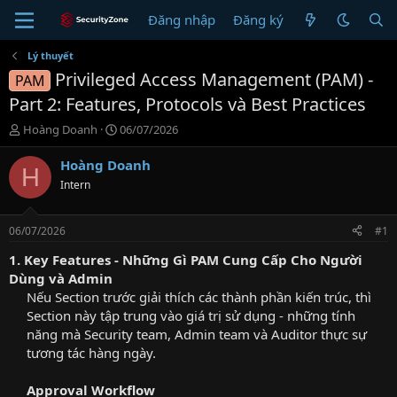
Đăng nhập
Đăng ký
Lý thuyết
Privileged Access Management (PAM) -
PAM
Part 2: Features, Protocols và Best Practices
T
N
Hoàng Doanh
06/07/2026
h
g
r
à
Hoàng Doanh
H
e
y
Intern
a
g
d
ử
s
i
06/07/2026
#1
t
a
1. Key Features - Những Gì PAM Cung Cấp Cho Người
r
Dùng và Admin
t
Nếu Section trước giải thích các thành phần kiến trúc, thì
e
Section này tập trung vào giá trị sử dụng - những tính
r
năng mà Security team, Admin team và Auditor thực sự
tương tác hàng ngày.​
Approval Workflow