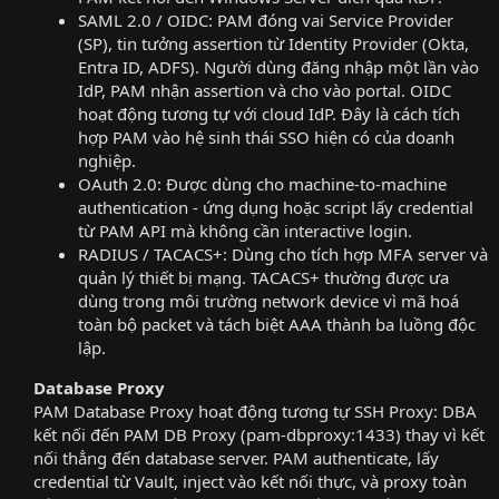
SAML 2.0 / OIDC: PAM đóng vai Service Provider
(SP), tin tưởng assertion từ Identity Provider (Okta,
Entra ID, ADFS). Người dùng đăng nhập một lần vào
IdP, PAM nhận assertion và cho vào portal. OIDC
hoạt động tương tự với cloud IdP. Đây là cách tích
hợp PAM vào hệ sinh thái SSO hiện có của doanh
nghiệp.
OAuth 2.0: Được dùng cho machine-to-machine
authentication - ứng dụng hoặc script lấy credential
từ PAM API mà không cần interactive login.
RADIUS / TACACS+: Dùng cho tích hợp MFA server và
quản lý thiết bị mạng. TACACS+ thường được ưa
dùng trong môi trường network device vì mã hoá
toàn bộ packet và tách biệt AAA thành ba luồng độc
lập.
Database Proxy
PAM Database Proxy hoạt động tương tự SSH Proxy: DBA
kết nối đến PAM DB Proxy (pam-dbproxy:1433) thay vì kết
nối thẳng đến database server. PAM authenticate, lấy
credential từ Vault, inject vào kết nối thực, và proxy toàn