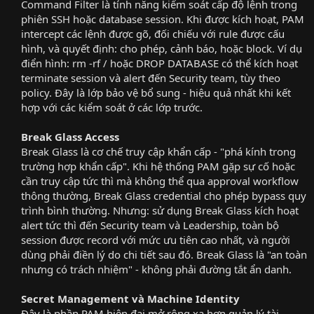
Command Filter là tính năng kiểm soát cấp độ lệnh trong
phiên SSH hoặc database session. Khi được kích hoạt, PAM
intercept các lệnh được gõ, đối chiếu với rule được cấu
hình, và quyết định: cho phép, cảnh báo, hoặc block. Ví dụ
điển hình: rm -rf / hoặc DROP DATABASE có thể kích hoạt
terminate session và alert đến Security team, tùy theo
policy. Đây là lớp bảo vệ bổ sung - hiệu quả nhất khi kết
hợp với các kiểm soát ở các lớp trước.​
Break Glass Access
Break Glass là cơ chế truy cập khẩn cấp - "phá kính trong
trường hợp khẩn cấp". Khi hệ thống PAM gặp sự cố hoặc
cần truy cập tức thì mà không thể qua approval workflow
thông thường, Break Glass credential cho phép bypass quy
trình bình thường. Nhưng: sử dụng Break Glass kích hoạt
alert tức thì đến Security team và Leadership, toàn bộ
session được record với mức ưu tiên cao nhất, và người
dùng phải điền lý do chi tiết sau đó. Break Glass là "an toàn
nhưng có trách nhiệm" - không phải đường tắt ẩn danh.​
Secret Management và Machine Identity
Đây là phần PAM hiện đại mở rộng xa hơn quản lý tài