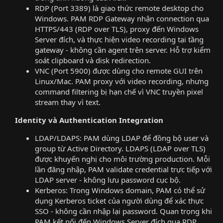
RDP (Port 3389) là giao thức remote desktop cho
Windows. PAM RDP Gateway nhận connection qua
HTTPS/443 (RDP over TLS), proxy đến Windows
Server đích, và thực hiện video recording tại tầng
gateway - không cần agent trên server. Hỗ trợ kiểm
soát clipboard và disk redirection.
VNC (Port 5900) được dùng cho remote GUI trên
Linux/Mac. PAM proxy với video recording, nhưng
command filtering bị hạn chế vì VNC truyền pixel
stream thay vì text.
Identity và Authentication Integration
LDAP/LDAPS: PAM dùng LDAP để đồng bộ user và
group từ Active Directory. LDAPS (LDAP over TLS)
được khuyến nghị cho môi trường production. Mỗi
lần đăng nhập, PAM validate credential trực tiếp với
LDAP server - không lưu password cục bộ.
Kerberos: Trong Windows domain, PAM có thể sử
dụng Kerberos ticket của người dùng để xác thực
SSO - không cần nhập lại password. Quan trọng khi
PAM kết nối đến Windows Server đích qua RDP.