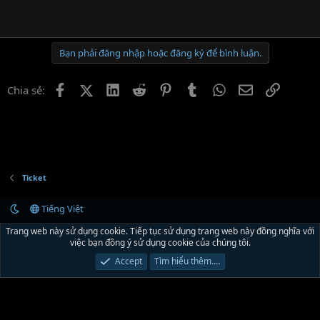
Bạn phải đăng nhập hoặc đăng ký để bình luận.
Facebook
X (Twitter)
LinkedIn
Reddit
Pinterest
Tumblr
WhatsApp
Email
Link
Chia sẻ:
Ticket
Tiếng Việt
Liên hệ
Quy định và Nội quy
Chính sách bảo mật
Trợ giúp
R
Trang web này sử dụng cookie. Tiếp tục sử dụng trang web này đồng nghĩa với
S
việc bạn đồng ý sử dụng cookie của chúng tôi.
S
®
Community platform by XenForo
© 2010-2024 XenForo Ltd.
Xenforo Theme by
Accept
Tìm hiểu thêm.…
© XenTR
|
Xenforo Theme
© by ©XenTR