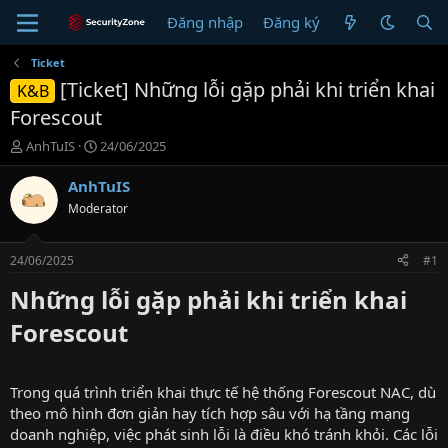
Đăng nhập
Đăng ký
Ticket
[Ticket] Những lỗi gặp phải khi triển khai
K&B
Forescout
T
N
AnhTuIS
24/06/2025
h
g
r
à
AnhTuIS
e
y
Moderator
a
g
d
ử
s
i
24/06/2025
#1
t
a
Những lỗi gặp phải khi triển khai
r
Forescout​
t
e
r
Trong quá trình triển khai thực tế hệ thống Forescout NAC, dù
theo mô hình đơn giản hay tích hợp sâu với hạ tầng mạng
doanh nghiệp, việc phát sinh lỗi là điều khó tránh khỏi. Các lỗi