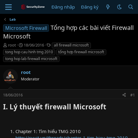
Đăng nhập
Đăng ký
Lab
Tổng hợp các bài viết Firewall
Microsoft Firewall
Microsoft
T
N
T
root
18/06/2016
all firewall microsoft
h
g
ừ
tong hop cau hinh tmg 2010
tổng hợp firewall microsoft
r
à
k
tong hop lab firewall microsoft
e
y
h
a
g
ó
root
d
ử
a
s
i
Moderator
t
a
r
18/06/2016
#1
t
I. Lý thuyết firewall Microsoft
e
r
Chapter 1: Tìm hiểu TMG 2010
http://svuit.vn/threads/chapter-1-tim-hieu-tmg-2010-