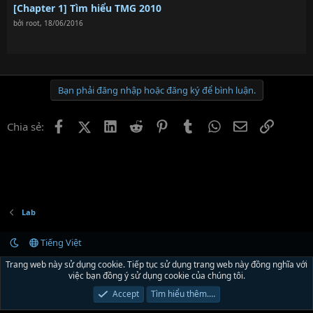
[Chapter 1] Tìm hiểu TMG 2010
bởi
root
,
18/06/2016
Bạn phải đăng nhập hoặc đăng ký để bình luận.
Facebook
X (Twitter)
LinkedIn
Reddit
Pinterest
Tumblr
WhatsApp
Email
Link
Chia sẻ:
Lab
Tiếng Việt
Liên hệ
Quy định và Nội quy
Chính sách bảo mật
Trợ giúp
R
Trang web này sử dụng cookie. Tiếp tục sử dụng trang web này đồng nghĩa với
S
việc bạn đồng ý sử dụng cookie của chúng tôi.
S
®
Community platform by XenForo
© 2010-2024 XenForo Ltd.
Xenforo Theme by
Accept
Tìm hiểu thêm.…
© XenTR
|
Xenforo Theme
© by ©XenTR