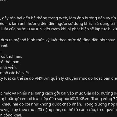
 gây tổn hại đến hệ thống trang Web, làm ảnh hưởng đến uy tín h
liệu… ), làm ảnh hưởng đến đến người sử dụng khác, sử dụng tr
luật của nước CHXHCN Việt Nam khi bị phát hiện sẽ lập tức bị xử l
 đưa ra một số hình thức kỷ luật theo mức độ tăng dần như sau:
viết.
..
 có thời hạn.
có thời hạn.
vĩnh viễn.
n bộ các bài viết.
kỷ luật cụ thể sẽ do VNXF.vn quản lý chuyên mục đó hoặc ban đi
c mắc và khiếu nại bằng cách gởi bài vào mục Giải đáp, hướng 
n) hoặc gửi email trực tiếp đến support@VNXF.vn. Trong vòng 72 
 lý, khiếu nại đó coi như không được chấp nhận. Trong trường hợp
ụ việc tuỳ theo mức độ nặng nhẹ, có thể từ cảnh cáo, treo quyền 
h công khai.