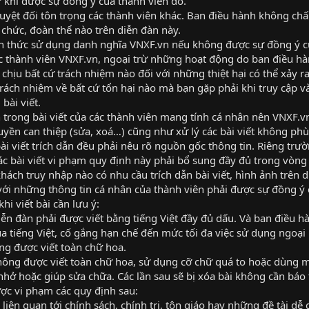
ừ khi được sự đồng ý của thành viên đó.
tuyệt đối tôn trọng các thành viên khác. Ban điều hành không c
chức, đoàn thể nào trên diễn đàn này.
 thức sử dụng danh nghĩa VNXF.vn nếu không được sự đồng ý củ
ác thành viên VNXF.vn, ngoại trừ những hoạt động do ban điều hà
chịu bất cứ trách nhiệm nào đối với những thiệt hại có thể xảy r
rách nhiệm về bất cứ tổn hại nào mà bạn gặp phải khi truy cập và
bài viết.
 trong bài viết của các thành viên mang tính cá nhân nên VNXF.v
uyền can thiệp (sửa, xoá…) cũng như xử lý các bài viết không phù
 bài viết trích dẫn đều phải nêu rõ nguồn gốc thông tin. Riêng tr
ác bài viết vi phạm quy định này phải bổ sung đầy đủ trong vòng 
hách truy nhập nào có nhu cầu trích dẫn bài viết, hình ảnh trên 
với những thông tin cá nhân của thành viên phải được sự đồng ý c
hi viết bài cần lưu ý:
diễn đàn phải được viết bằng tiếng Việt đầy đủ dấu. Và ban điều h
a tiếng Việt, cố gắng hạn chế đến mức tối đa việc sử dụng ngoại 
ông được viết toàn chữ hoa.
không được viết toàn chữ hoa, sử dụng cỡ chữ quá to hoặc dùng m
hở hoặc giúp sửa chữa. Các lần sau sẽ bị xóa bài không cần báo 
ược vi phạm các quy định sau:
liên quan tới chính sách, chính trị, tôn giáo hay những đề tài dễ