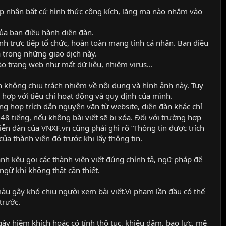
hấp nhận bất cứ hình thức công kích, lăng mạ nào nhắm vào
a ban điều hành diễn đàn.
nh trực tiếp tổ chức, hoàn toàn mang tính cá nhân. Ban điều
a trong những giao dịch này.
o trang web như mất dữ liệu, nhiễm virus...
n không chịu trách nhiệm về nội dung và hình ảnh này. Tuy
 hợp với tiêu chí hoạt động và quy định của mình.
ường hợp trích dẫn nguyên văn từ website, diễn đàn khác chỉ
48 tiếng, nếu không bài viết sẽ bị xóa. Đối với trường hợp
diễn đàn của VNXF.vn cũng phải ghi rõ “Thông tin được trích
ủa thành viên đó trước khi lấy thông tin.
ành kêu gọi các thành viên viết đúng chính tả, ngữ pháp để
ngữ khi không thật cần thiết.
àu gây khó chịu người xem bài viết.Vi phạm lần đầu có thể
trước.
 gây hiềm khích hoặc có tính thô tục, khiêu dâm, bạo lực, mê