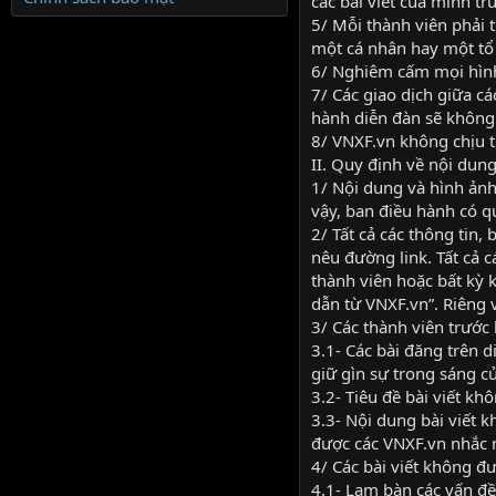
các bài viết của mình tr
5/ Mỗi thành viên phải 
một cá nhân hay một tổ 
6/ Nghiêm cấm mọi hình
7/ Các giao dịch giữa c
hành diễn đàn sẽ không 
8/ VNXF.vn không chịu t
II. Quy định về nội dung 
1/ Nội dung và hình ảnh
vậy, ban điều hành có q
2/ Tất cả các thông tin,
nêu đường link. Tất cả c
thành viên hoặc bất kỳ k
dẫn từ VNXF.vn”. Riêng 
3/ Các thành viên trước k
3.1- Các bài đăng trên 
giữ gìn sự trong sáng củ
3.2- Tiêu đề bài viết kh
3.3- Nội dung bài viết 
được các VNXF.vn nhắc n
4/ Các bài viết không đ
4.1- Lạm bàn các vấn đề 