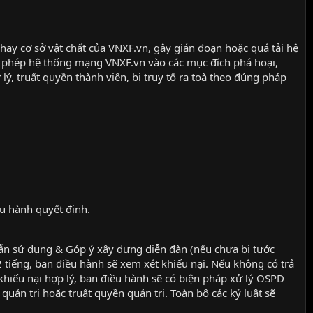
ay cơ sở vật chất của VNXF.vn, gây gián đoạn hoặc quá tải hệ
ái phép hệ thống mạng VNXF.vn vào các mục đích phá hoại,
ý, truất quyền thành viên, bị truy tố ra toà theo đúng pháp
ều hành quyết định.
dẫn sử dụng & Góp ý xây dựng diễn đàn (nếu chưa bị tước
tiếng, ban điều hành sẽ xem xét khiếu nại. Nếu không có trả
 khiếu nại hợp lý, ban điều hành sẽ có biện pháp xử lý OSPD
quản trị hoặc truất quyền quản trị. Toàn bộ các kỷ luật sẽ