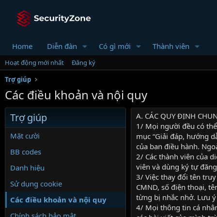
Home
Diễn đàn
Có gì mới
Thành viên
Hoạt động mới nhất
Đăng ký
Trợ giúp
Các điều khoản và nội quy
Trợ giúp
A. CÁC QUY ĐỊNH CHUNG I
1/ Mọi người đều có thể
Mặt cười
mục “Giải đáp, hướng dẫ
của ban điều hành. Ngoà
BB codes
2/ Các thành viên của 
viên và dùng ký tự đăng
Danh hiệu
3/ Việc thay đổi tên tru
Sử dụng cookie
CMND, số điện thoại, tên
từng bị nhắc nhở. Lưu ý
Các điều khoản và nội quy
4/ Mọi thông tin cá nhâ
Chính sách bảo mật