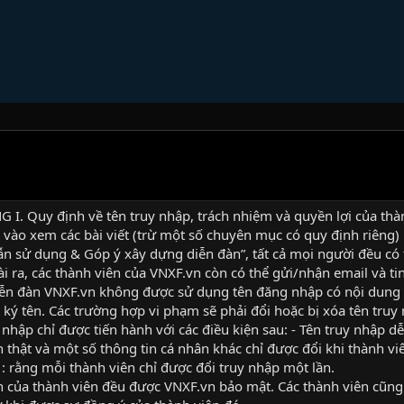
. Quy định về tên truy nhập, trách nhiệm và quyền lợi của thà
 vào xem các bài viết (trừ một số chuyên mục có quy định riêng)
n sử dụng & Góp ý xây dựng diễn đàn”, tất cả mọi người đều có 
i ra, các thành viên của VNXF.vn còn có thể gửi/nhận email và t
diễn đàn VNXF.vn không được sử dụng tên đăng nhập có nội dung 
 ký tên. Các trường hợp vi phạm sẽ phải đổi hoặc bị xóa tên truy
y nhập chỉ được tiến hành với các điều kiện sau: - Tên truy nhập d
 thật và một số thông tin cá nhân khác chỉ được đổi khi thành viê
 : rằng mỗi thành viên chỉ được đổi truy nhập một lần.
n của thành viên đều được VNXF.vn bảo mật. Các thành viên cũng