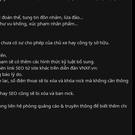
ức đoàn thể, tung tin đồn nhảm, lừa đảo…
n như vu khống, xúc phạm nhân phẩm…
 chưa có sự cho phép của chủ xe hay công ty sở hữu.
iên.
hạm sẽ có thêm các hình thức kỷ luật bổ sung.
èn link SEO từ site khác trên diễn đàn VNXF.vn:
 báo lý do.
 lạc, số điện thoại sẽ bị xóa và khóa nick mà không cần thông
 hay SEO cũng sẽ bị xóa và ban nick.
 lòng liên hệ phòng quảng cáo & truyền thông để biết thêm chi