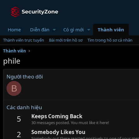
Home
Diễn đàn
Có gì mới
Thành viên
Thành viên trực tuyến
Bài mới trên hồ sơ
Tìm trong hồ sơ cá nhân
Thành viên
phile
Người theo dõi
B
Các danh hiệu
Keeps Coming Back
5
30 messages posted. You must like it here!
Somebody Likes You
2
Somebody out there reacted positively to one of your mess