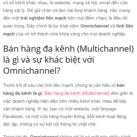
vô số kênh khác nhau, từ website, mạng xã hội, email đến cửa
hàng vật lý. Để giữ chân và làm hài lòng khách hàng, việc mang
đến một
trải nghiệm liền mạch
trên mọi điểm chạm là điều tối
quan trọng. Đây chính là lúc khái niệm
Omnichannel
và
tính liền
mạch
của nó trở thành chìa khóa vàng cho mọi doanh nghiệp.
Bán hàng đa kênh (Multichannel)
là gì và sự khác biệt với
Omnichannel?
Trước khi đi sâu vào tính liền mạch, chúng ta cần hiểu rõ
bán
hàng đa kênh là gì
.
Bán hàng đa kênh (Multichannel)
đơn giản là
việc doanh nghiệp hiện diện trên nhiều kênh khác nhau để tiếp
cận khách hàng. Ví dụ, bạn có một website, một fanpage
Facebook, và một cửa hàng truyền thống. Mỗi kênh hoạt động
độc lập, không có sự kết nối thông tin chặt chẽ.
Trong khi đó,
Omnichannel
không chỉ là có mặt trên nhiều kênh,