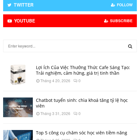
TWITTER
FOLLOW
YOUTUBE
SUBSCRIBE
S
e
a
S
r
Lợi Ích Của Việc Thưởng Thức Cafe Sáng Tạo:
c
E
Trải nghiệm, cảm hứng, giá trị tinh thần
h
Tháng 4 20, 2026
0
f
A
o
r
R
Chatbot tuyển sinh: chìa khoá tăng tỷ lệ học
:
viên
C
Tháng 3 31, 2026
0
H
Top 5 công cụ chăm sóc học viên tiềm năng