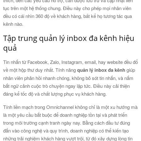
thích, đến các yêu cầu hỗ trợ, cần được lưu trữ và cập nhật liên
tục trên một hệ thống chung. Điều này cho phép mọi nhân viên
đều có cái nhìn 360 độ về khách hàng, bất kể họ tương tác qua
kênh nào.
Tập trung quản lý inbox đa kênh hiệu
quả
Tin nhắn từ Facebook, Zalo, Instagram, email, hay website đều đổ
về một hộp thư duy nhất. Tính năng
quản lý inbox đa kênh
giúp
nhân viên phản hồi nhanh chóng, không bỏ sót tin nhắn, và nắm
bắt ngữ cảnh cuộc trò chuyện ngay lập tức. Điều này cải thiện
đáng kể tốc độ và chất lượng phục vụ khách hàng.
Tính liền mạch trong Omnichannel không chỉ là một xu hướng mà
là một yêu cầu bắt buộc để doanh nghiệp tồn tại và phát triển
trong môi trường cạnh tranh ngày nay. Bằng cách đầu tư đúng
đắn vào công nghệ và quy trình, doanh nghiệp có thể kiến tạo
những trải nghiệm khách hàng vượt trội, từ đó xây dựng lòng tin