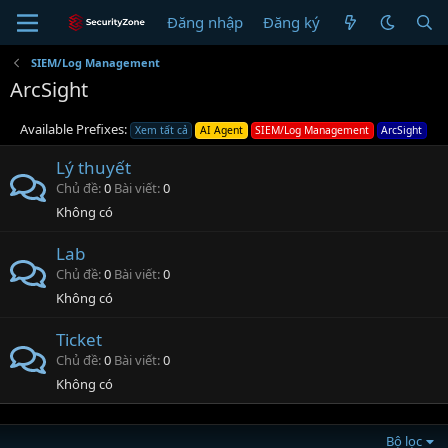
Đăng nhập
Đăng ký
SIEM/Log Management
ArcSight
Available Prefixes:
Xem tất cả
AI Agent
SIEM/Log Management
ArcSight
Lý thuyết
Chủ đề
0
Bài viết
0
Không có
Lab
Chủ đề
0
Bài viết
0
Không có
Ticket
Chủ đề
0
Bài viết
0
Không có
Bộ lọc