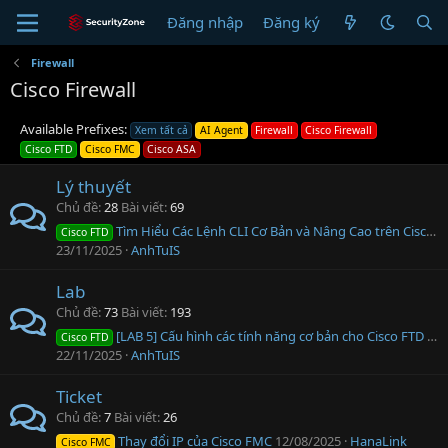
Đăng nhập
Đăng ký
Firewall
Cisco Firewall
Available Prefixes:
Xem tất cả
AI Agent
Firewall
Cisco Firewall
Cisco FTD
Cisco FMC
Cisco ASA
Lý thuyết
Chủ đề
28
Bài viết
69
Tìm Hiểu Các Lệnh CLI Cơ Bản và Nâng Cao trên Cisco FTD (Dành cho Troubleshoot)
Cisco FTD
23/11/2025
AnhTuIS
Lab
Chủ đề
73
Bài viết
193
[LAB 5] Cấu hình các tính năng cơ bản cho Cisco FTD (Interface, Routing, Management)
Cisco FTD
22/11/2025
AnhTuIS
Ticket
Chủ đề
7
Bài viết
26
Thay đổi IP của Cisco FMC
12/08/2025
HanaLink
Cisco FMC