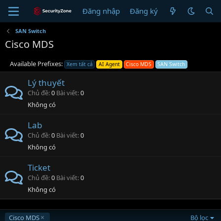
Đăng nhập
Đăng ký
SAN Switch
Cisco MDS
Available Prefixes:
Xem tất cả
AI Agent
Cisco MDS
SAN Switch
Lý thuyết
Chủ đề
0
Bài viết
0
Không có
Lab
Chủ đề
0
Bài viết
0
Không có
Ticket
Chủ đề
0
Bài viết
0
Không có
Cisco MDS
Bộ lọc