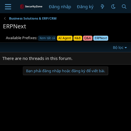
Đăng nhập
Đăng ký
Business Solutions & ERP/CRM
ERPNext
Available Prefixes:
Xem tất cả
AI Agent
K&B
Q&A
ERPNext
Bộ lọc
There are no threads in this forum.
Bạn phải đăng nhập hoặc đăng ký để viết bài.