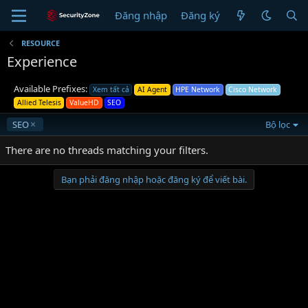
Đăng nhập
Đăng ký
RESOURCE
Experience
Available Prefixes:
Xem tất cả
AI Agent
HPE Network
Cisco Network
Allied Telesis
ValueHD
SEO
SEO
Bộ lọc
There are no threads matching your filters.
Bạn phải đăng nhập hoặc đăng ký để viết bài.