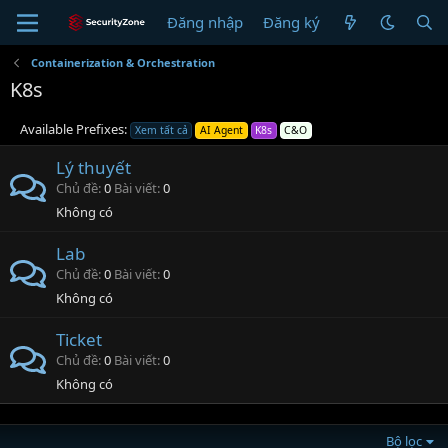
Đăng nhập
Đăng ký
Containerization & Orchestration
K8s
Available Prefixes:
Xem tất cả
AI Agent
K8s
C&O
Lý thuyết
Chủ đề
0
Bài viết
0
Không có
Lab
Chủ đề
0
Bài viết
0
Không có
Ticket
Chủ đề
0
Bài viết
0
Không có
Bộ lọc