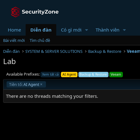
Home
Diễn đàn
Có gì mới
Thành viên
Bài viết mới
Tìm chủ đề
Diễn đàn
SYSTEM & SERVER SOLUTIONS
Backup & Restore
Veea
Lab
Available Prefixes:
Xem tất cả
AI Agent
Backup & Restore
Veeam
Tiền tố:
AI Agent
There are no threads matching your filters.