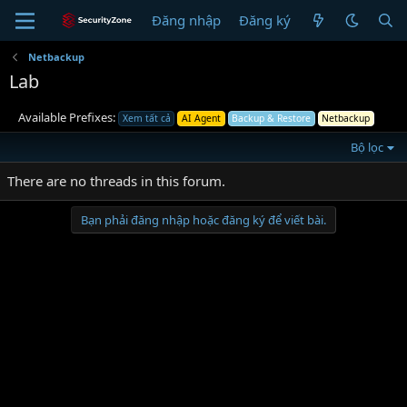
Đăng nhập
Đăng ký
Netbackup
Lab
Available Prefixes:
Xem tất cả
AI Agent
Backup & Restore
Netbackup
Bộ lọc
There are no threads in this forum.
Bạn phải đăng nhập hoặc đăng ký để viết bài.