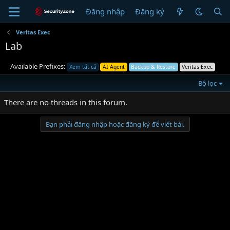
Đăng nhập
Đăng ký
Veritas Exec
Lab
Available Prefixes:
Xem tất cả
AI Agent
Backup & Restore
Veritas Exec
Bộ lọc
There are no threads in this forum.
Bạn phải đăng nhập hoặc đăng ký để viết bài.