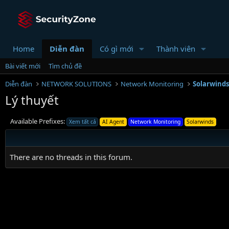
Home
Diễn đàn
Có gì mới
Thành viên
Bài viết mới
Tìm chủ đề
Diễn đàn
NETWORK SOLUTIONS
Network Monitoring
Solarwind
Lý thuyết
Available Prefixes:
Xem tất cả
AI Agent
Network Monitoring
Solarwinds
There are no threads in this forum.