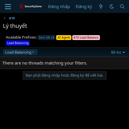
Đăng nhập
Đăng ký
A10
Lý thuyết
Available Prefixes:
Xem tất cả
AI Agent
A10 Load Balance
Load Balancing
Load Balancing
Bộ lọc
There are no threads matching your filters.
Bạn phải đăng nhập hoặc đăng ký để viết bài.