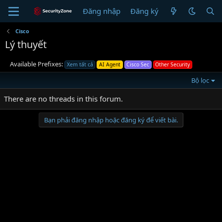
Đăng nhập
Đăng ký
Cisco
Lý thuyết
Available Prefixes:
Xem tất cả
AI Agent
Cisco Sec
Other Security
Bộ lọc
There are no threads in this forum.
Bạn phải đăng nhập hoặc đăng ký để viết bài.