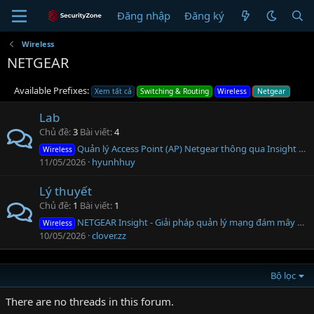
Đăng nhập
Đăng ký
Wireless
NETGEAR
Available Prefixes:
Xem tất cả
Switching & Routing
Wireless
Netgear
Lab
Chủ đề
3
Bài viết
4
Quản lý Access Point (AP) Netgear thông qua Insight Cloud [Part 3]
Wireless
11/05/2026
hyunhhuy
Lý thuyết
Chủ đề
1
Bài viết
1
NETGEAR Insight - Giải pháp quản lý mạng đám mây thông minh và mạnh mẽ
Wireless
10/05/2026
clover.zz
Bộ lọc
There are no threads in this forum.