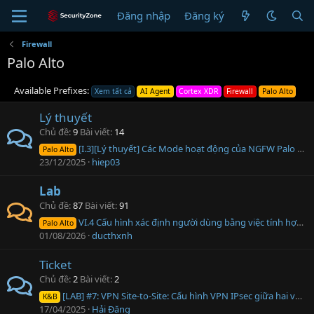
Đăng nhập
Đăng ký
Firewall
Palo Alto
Available Prefixes:
Xem tất cả
AI Agent
Cortex XDR
Firewall
Palo Alto
Lý thuyết
Chủ đề
9
Bài viết
14
[I.3][Lý thuyết] Các Mode hoạt động của NGFW Palo Alto
Palo Alto
23/12/2025
hiep03
Lab
Chủ đề
87
Bài viết
91
VI.4 Cấu hình xác định người dùng bằng việc tính hợp với AD (Active Directory) hoặc Captive Portal kết hợp với MFA
Palo Alto
01/08/2026
ducthxnh
Ticket
Chủ đề
2
Bài viết
2
[LAB] #7: VPN Site-to-Site: Cấu hình VPN IPsec giữa hai văn phòng.
K&B
17/04/2025
Hải Đăng