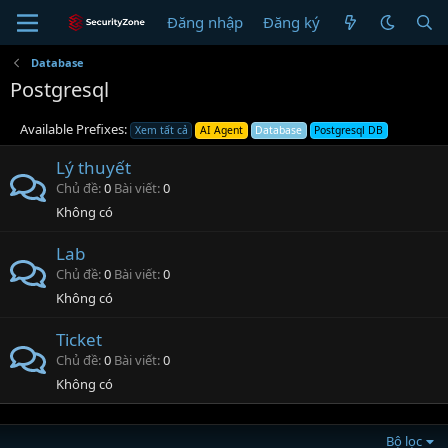
Đăng nhập
Đăng ký
Database
Postgresql
Available Prefixes:
Xem tất cả
AI Agent
Database
Postgresql DB
Lý thuyết
Chủ đề
0
Bài viết
0
Không có
Lab
Chủ đề
0
Bài viết
0
Không có
Ticket
Chủ đề
0
Bài viết
0
Không có
Bộ lọc