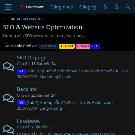
Đăng nhập
Đăng ký
DIGITAL MARKETING
SEO & Website Optimization
Hướng dẫn SEO keyword, website, Youtube,...
Available Prefixes:
Xem tất cả
AI Agent
IT News
SEO
SEO Onpage
Chủ đề
18
Bài viết
24
SERP là gì? Tất tần tật về SERP Google và cách tối ưu SEO hiệu quả
SEO
28/09/2025
Marketing Insight
Backlink
Chủ đề
22
Bài viết
24
[Lab 5] Hướng dẫn đặt Backlink trên Reddit.com
SEO
25/07/2019
Long Hoang
Facebook
Chủ đề
2
Bài viết
2
Hướng dẫn lấy UID Page Group User và Post facebook