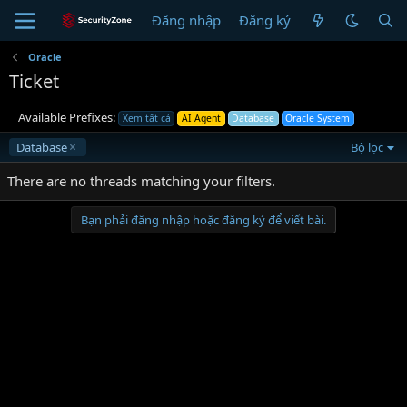
Đăng nhập
Đăng ký
Oracle
Ticket
Available Prefixes:
Xem tất cả
AI Agent
Database
Oracle System
Database
Bộ lọc
There are no threads matching your filters.
Bạn phải đăng nhập hoặc đăng ký để viết bài.