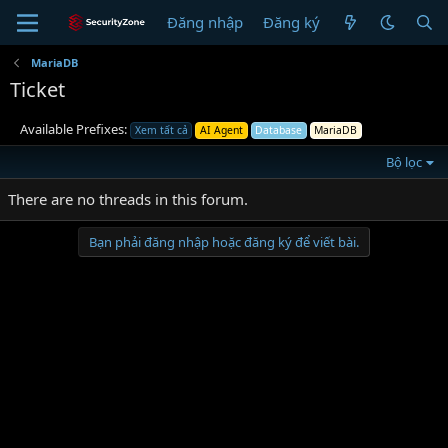
Đăng nhập
Đăng ký
MariaDB
Ticket
Available Prefixes:
Xem tất cả
AI Agent
Database
MariaDB
Bộ lọc
There are no threads in this forum.
Bạn phải đăng nhập hoặc đăng ký để viết bài.