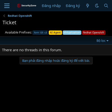
Đăng nhập
Đăng ký
Redhat Openshift
Ticket
Available Prefixes:
Xem tất cả
AI Agent
Virtualization
Redhat Openshift
Bộ lọc
There are no threads in this forum.
Bạn phải đăng nhập hoặc đăng ký để viết bài.