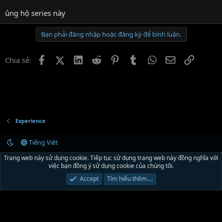
s
:
ủng hộ series này
Bạn phải đăng nhập hoặc đăng ký để bình luận.
Facebook
X (Twitter)
LinkedIn
Reddit
Pinterest
Tumblr
WhatsApp
Email
Link
Chia sẻ:
Experience
Tiếng Việt
Liên hệ
Quy định và Nội quy
Chính sách bảo mật
Trợ giúp
R
Trang web này sử dụng cookie. Tiếp tục sử dụng trang web này đồng nghĩa với
S
việc bạn đồng ý sử dụng cookie của chúng tôi.
S
®
Community platform by XenForo
© 2010-2024 XenForo Ltd.
Xenforo Theme by
Accept
Tìm hiểu thêm.…
© XenTR
|
Xenforo Theme
© by ©XenTR