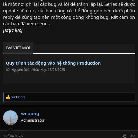
là một nơi ghi lại các bug và lỗi để tránh lặp lại. Series sẽ được
update liên tục, các bạn cũng có thể đóng góp bên dưới phần
reply để cùng tạo nên một cộng đồng không bug. Rất cám ơn
các bạn đã xem series.​
[Mục lục]
BÀI VIẾT MỚI
Quy trình tác động vào hệ thống Production
bởi
Nguyễn Đoàn Khắc Huy
,
15/05/2025
wcuong
R
e
a
wcuong
c
t
Administrator
i
o
n
12/04/2025
#2