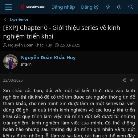
Đăng nhập
Đăng ký
Experience
[EXP] Chapter 0 - Giới thiệu series về kinh
nghiệm triển khai
T
N
Nguyễn Đoàn Khắc Huy
22/03/2025
h
g
r
à
Nguyễn Đoàn Khắc Huy
e
y
Intern
a
g
d
ử
s
i
22/03/2025
#1
t
a
Xin chào các bạn, đối với một số kiến thức dựa vào kinh
r
nghiệm thì rất khó để có thể tìm được các nguồn thông tin để
t
tham khảo, cho nên mình xin được làm ra một series bài viết
e
dùng để ghi lại quá trình kinh nghiệm về các lưu ý khi triển
r
khai các quy trình làm việc mà mình đút kết được từ những
trải nghiệm, kinh nghiệm làm việc của mình. Có thể không
hoàn hảo nhưng sau những dự án mình ghi nhận và tự đút
kết ra được những lỗi lầm và sai lầm, các bạn có thể xem đây