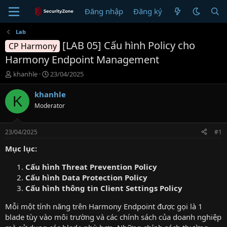
Đăng nhập
Đăng ký
Lab
[LAB 05] Cấu hình Policy cho
CP Harmony
Harmony Endpoint Management
T
N
khanhle
23/04/2025
h
g
r
à
khanhle
K
e
y
Moderator
a
g
d
ử
s
i
23/04/2025
#1
t
a
Mục lục:
r
t
Cấu hình Threat Prevention Policy
e
Cấu hình Data Protection Policy
r
Cấu hình thông tin Client Settings Policy
Mỗi một tính năng trên Harmony Endpoint được gọi là 1
blade tùy vào môi trường và các chính sách của doanh nghiệp