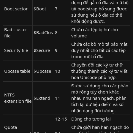
dụng để gắn ổ đĩa và mã bộ
Boot sector
$Boot
7
tải bootstrap bổ sung được
sử dụng nếu ổ đĩa có thể
khởi động được.
Bad cluster
Chứa các tệp bị hư cho
$BadClus
8
file
volume
Chứa các bộ mô tả bảo mật
Security file
$Secure
9
duy nhất cho tất cả các tệp
trong một ổ đĩa.
Chuyển đổi các ký tự chữ
Upcase table
$Upcase
10
thường thành các ký tự viết
hoa Unicode phù hợp.
Được sử dụng cho các phần
mở rộng tùy chọn khác
NTFS
$Extend
11
nhau như hạn ngạch, phân
extension file
tích lại dữ liệu điểm và số
nhận dạng đối tượng.
12-15
Dùng cho tương lai
Quota
Chứa giới hạn hạn ngạch do