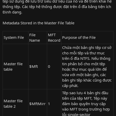
tệp sử dụng để lưu trữ siêu dữ liệu của nó và để triển khai hệ
thống tệp. Các tệp hệ thống được đặt trên ổ đĩa bằng tiện ích
Định dạng.
Metadata Stored in the Master File Table
File
MFT
System File
Purpose of the File
Name
Record
Chứa một bản ghi tệp cơ sở
cho mỗi tệp và thư mục
trên ổ đĩa NTFS. Nếu thông
Master file
tin phân bổ cho một tệp
$Mft
0
table
hoặc thư mục quá lớn để
vừa với một bản ghi, các
bản ghi tệp khác cũng được
cấp phát.
Tệp sao lưu 4 bản ghi đầu
tiên của tệp MFT, Tệp này
Master file
$MftMirr
1
đảm bảo quyền truy cập
table 2
vào MFT trong trường hợp
lỗi single-sector