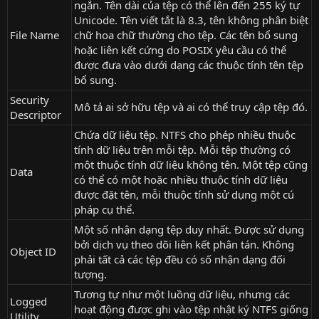
ngắn. Tên dài của tệp có thể lên đến 255 ký tự
Unicode. Tên viết tắt là 8.3, tên không phân biệt
File Name
chữ hoa chữ thường cho tệp. Các tên bổ sung
hoặc liên kết cứng do POSIX yêu cầu có thể
được đưa vào dưới dạng các thuộc tính tên tệp
bổ sung.
Security
Mô tả ai sở hữu tệp và ai có thể truy cập tệp đó.
Descriptor
Chứa dữ liệu tệp. NTFS cho phép nhiều thuộc
tính dữ liệu trên mỗi tệp. Mỗi tệp thường có
một thuộc tính dữ liệu không tên. Một tệp cũng
Data
có thể có một hoặc nhiều thuộc tính dữ liệu
được đặt tên, mỗi thuộc tính sử dụng một cú
pháp cụ thể.
Một số nhận dạng tệp duy nhất. Được sử dụng
bởi dịch vụ theo dõi liên kết phân tán. Không
Object ID
phải tất cả các tệp đều có số nhận dạng đối
tượng.
Tương tự như một luồng dữ liệu, nhưng các
Logged
hoạt động được ghi vào tệp nhật ký NTFS giống
Utility