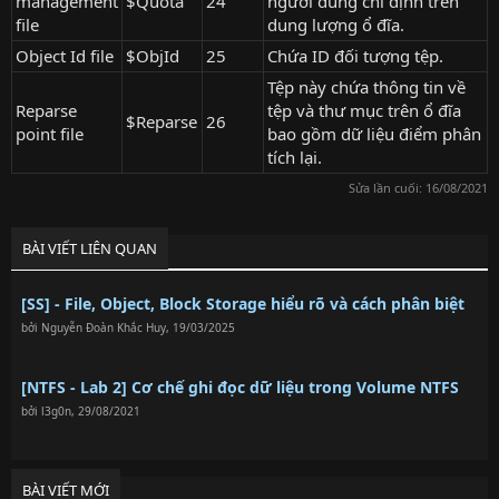
management
$Quota
24
người dùng chỉ định trên
file
dung lượng ổ đĩa.
Object Id file
$ObjId
25
Chứa ID đối tượng tệp.
Tệp này chứa thông tin về
Reparse
tệp và thư mục trên ổ đĩa
$Reparse
26
point file
bao gồm dữ liệu điểm phân
tích lại.
Sửa lần cuối:
16/08/2021
BÀI VIẾT LIÊN QUAN
[SS] - File, Object, Block Storage hiểu rõ và cách phân biệt
bởi
Nguyễn Đoàn Khắc Huy
,
19/03/2025
[NTFS - Lab 2] Cơ chế ghi đọc dữ liệu trong Volume NTFS
bởi
l3g0n
,
29/08/2021
BÀI VIẾT MỚI