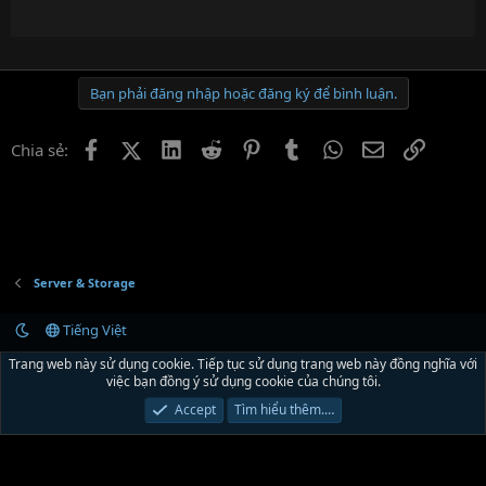
Bạn phải đăng nhập hoặc đăng ký để bình luận.
Facebook
X (Twitter)
LinkedIn
Reddit
Pinterest
Tumblr
WhatsApp
Email
Link
Chia sẻ:
Server & Storage
Tiếng Việt
Liên hệ
Quy định và Nội quy
Chính sách bảo mật
Trợ giúp
R
Trang web này sử dụng cookie. Tiếp tục sử dụng trang web này đồng nghĩa với
S
việc bạn đồng ý sử dụng cookie của chúng tôi.
S
®
Community platform by XenForo
© 2010-2024 XenForo Ltd.
Xenforo Theme by
Accept
Tìm hiểu thêm.…
© XenTR
|
Xenforo Theme
© by ©XenTR