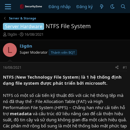
Đăng nhập
Đăng ký
Server & Storage
NTFS File System
Server Hardware
T
N
l3g0n
16/08/2021
h
g
r
à
l3g0n
L
e
y
Super Moderator
Thành viên BQT
a
g
d
ử
s
i
16/08/2021
#1
t
a
NTFS
(
New Technology File System
)
là 1 hệ thống định
r
dạng file system được phát triển bởi microsoft.
t
e
NTFS có một số cải tiến kỹ thuật đối với các hệ thống tệp mà
r
nó đã thay thế - File Allocation Table (FAT) và High
Performation File System (HPFS) – Chẳng hạn như cải tiến hỗ
trợ
metadata
và cấu trúc dữ liệu nâng cao để cải thiện hiệu
suất, độ tin cậy và sử dụng không gian đĩa một cách hiệu quả.
Các phần mở rộng bổ sung là một hệ thống bảo mật phức tạp