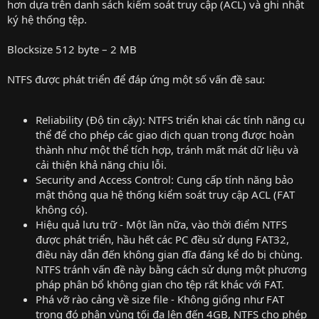
hơn dựa trên danh sách kiểm soát truy cập (ACL) và ghi nhật
ký hệ thống tệp.
Blocksize 512 byte – 2 MB
NTFS được phát triển để đáp ứng một số vấn đề sau:
Reliability (Độ tin cậy): NTFS triển khai các tính năng cụ
thể để cho phép các giao dịch quan trọng được hoàn
thành như một thể tích hợp, tránh mất mát dữ liệu và
cải thiện khả năng chịu lỗi.
Security and Access Control: Cung cấp tính năng bảo
mật thông qua hệ thống kiểm soát truy cập ACL (FAT
không có).
Hiệu quả lưu trữ - Một lần nữa, vào thời điểm NTFS
được phát triển, hầu hết các PC đều sử dụng FAT32,
điều này dẫn đến không gian đĩa đáng kể do bị chùng.
NTFS tránh vấn đề này bằng cách sử dụng một phương
pháp phân bổ không gian cho tệp rất khác với FAT.
Phá vỡ rào cảng về size file - Không giống như FAT
trong đó phân vùng tối đa lên đến 4GB, NTFS cho phép