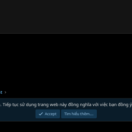
ật
 Tiếp tục sử dụng trang web này đồng nghĩa với việc bạn đồng ý
Accept
Tìm hiểu thêm.…
®
orm by XenForo
© 2010-2024 XenForo Ltd.
Xenforo Theme by
© XenTR
|
Xenforo Th