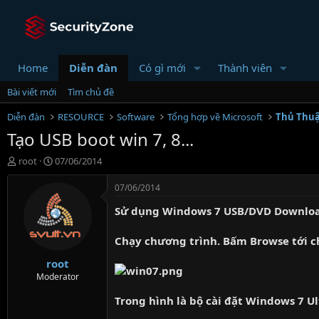
Home
Diễn đàn
Có gì mới
Thành viên
Bài viết mới
Tìm chủ đề
Diễn đàn
RESOURCE
Software
Tổng hợp về Microsoft
Thủ Thu
Tạo USB boot win 7, 8...
T
N
root
07/06/2014
h
g
r
à
07/06/2014
e
y
Sử dụng Windows 7 USB/DVD Downloa
a
g
d
ử
s
i
Chạy chương trình. Bấm Browse tới ch
t
root
a
r
Moderator
t
Trong hình là bộ cài đặt Windows 7 Ul
e
r