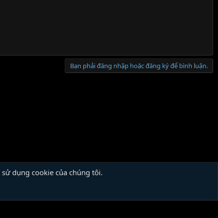
Bạn phải đăng nhập hoặc đăng ký để bình luận.
 sử dụng cookie của chúng tôi.
Liên hệ
Quy định và Nội quy
Chính sách bảo mật
Trợ giúp
R
S
S
eme
© by ©XenTR