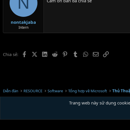
N
Cam on ban da chia se
nontakjaba
Intern
Facebook
X (Twitter)
LinkedIn
Reddit
Pinterest
Tumblr
WhatsApp
Email
Link
Chia sẻ:
Diễn đàn
RESOURCE
Software
Tổng hợp về Microsoft
Thủ Thu
Trang web này sử dụng cookie.
Tiếng Việt
Community platf