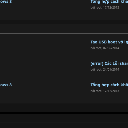
dows 8
Tổng hợp cách khắc
bởi
root
,
17/12/2013
Tạo USB boot với 
bởi
root
,
07/06/2014
[error] Các Lỗi sh
bởi
root
,
24/01/2014
dows 8
Tổng hợp cách khắc
bởi
root
,
17/12/2013