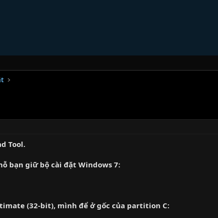
ật
d Tool.
ỗ bạn giữ bộ cài đặt Windows 7:
timate (32-bit), mình để ở gốc của partition C: