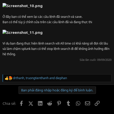
Ở đây bạn có thể xem lại các câu lệnh đã search và save.
Bạn có thể tùy ý chỉnh sửa trên các câu lệnh đã và đang thực thi
Ví dụ bạn đang thực hiện lệnh search với All time có khả năng sẽ đợi rất lâu
và làm chậm splunk bạn có thể stop lệnh search đi để không ảnh hưởng đến
hệ thống.
Sửa lần cuối:
09/09/2020
drthanh
,
truongtienthanh
and
diephan
R
e
a
Bạn phải đăng nhập hoặc đăng ký để bình luận.
c
t
i
Facebook
X (Twitter)
LinkedIn
Reddit
Pinterest
Tumblr
WhatsApp
Email
Link
Chia sẻ:
o
n
s