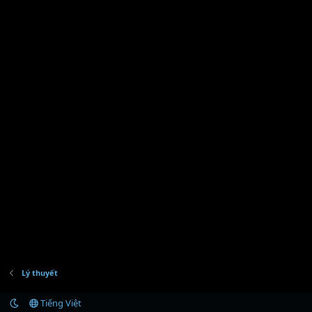
:
Lý thuyết
Tiếng Việt