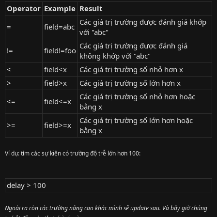
Operator
Example
Result
Các giá trị trường được đánh giá khớp
=
field=abc
với "abc"
Các giá trị trường được đánh giá
!=
field!=foo
không khớp với "abc"
<
field<x
Các giá trị trường số nhỏ hơn x
>
field>x
Các giá trị trường số lớn hơn x
Các giá trị trường số nhỏ hơn hoặc
<=
field<=x
bằng x
Các giá trị trường số lớn hơn hoặc
>=
field>=x
bằng x
Ví dụ: tìm các sự kiện có trường độ trễ lớn hơn 100:
delay > 100
Ngoài ra còn các trường nâng cao khác mình sẽ update sau. Và bây giờ chúng