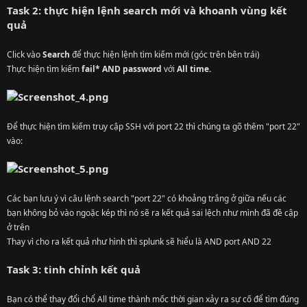
Task 2: thực hiện lệnh search mới và khoanh vùng kết
quả
Click vào
Search
để thực hiện lệnh tìm kiếm mới (góc trên bên trái)
Thực hiện tìm kiếm
fail* AND password
với
All time.
Để thực hiện tìm kiếm truy cập SSH với port 22 thì chúng ta gõ thêm "port 22"
vào:
Các bạn lưu ý vì câu lệnh search "port 22" có khoảng trắng ở giữa nếu các
bạn không bỏ vào ngoặc kép thì nó sẽ ra kết quả sai lệch như mình đã đề cập
ở trên
Thay vì cho ra kết quả như hình thì splunk sẽ hiểu là AND port AND 22
Task 3: tinh chỉnh kết quả
Bạn có thể thay đổi chổ All time thành mốc thời gian xảy ra sự cố để tìm đúng