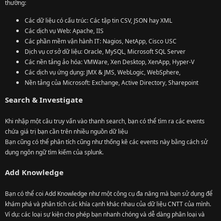
thường:
Các dữ liệu có cấu trúc: Các tập tin CSV, JSON hay XML
Các dịch vụ Web: Apache, IIS
Các phần mềm vận hành IT: Nagios, NetApp, Cisco USC
Dịch vụ cơ sở dữ liệu: Oracle, MySQL, Microsoft SQL Server
Các nền tảng ảo hóa: VMWare, Xen Desktop, XenApp, Hyper-V
Các dịch vụ ứng dụng: JMX & JMS, WebLogic, WebSphere,
Nền tảng của Microsoft: Exchange, Active Directory, Sharepoint
Search & Investigate
Khi nhập một câu truy vấn vào thanh search, bạn có thể tìm ra các events
chứa giá trị bạn cần trên nhiều nguồn dữ liệu
Bạn cũng có thể phân tích cũng như thống kê các events này bằng cách sử
dụng ngôn ngữ tìm kiếm của splunk.
Add Knowledge
Bạn có thể coi Add Knowledge như một công cụ đa năng mà bạn sử dụng để
khám phá và phân tích các khía cạnh khác nhau của dữ liệu CNTT của mình.
Ví dụ: các loại sự kiện cho phép bạn nhanh chóng và dễ dàng phân loại và