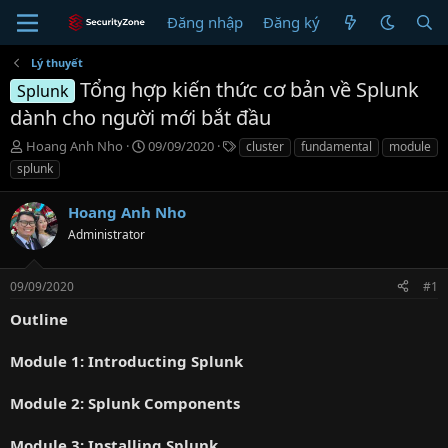
Đăng nhập
Đăng ký
Lý thuyết
Tổng hợp kiến thức cơ bản về Splunk
Splunk
dành cho người mới bắt đầu
T
N
T
Hoang Anh Nho
09/09/2020
cluster
fundamental
module
h
g
ừ
splunk
r
à
k
e
y
h
Hoang Anh Nho
a
g
ó
d
Administrator
ử
a
s
i
t
09/09/2020
#1
a
r
Outline
t
e
Module 1: Introducting Splunk
r
Module 2: Splunk Components
Module 3: Installing Splunk