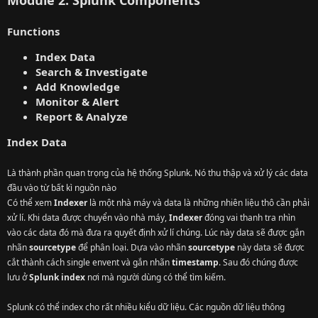
Functions
Index Data
Search & Investigate
Add Knowledge
Monitor & Alert
Report & Analyze
Index Data
Là thành phần quan trọng của hệ thống Splunk. Nó thu thập và xử lý các data
đầu vào từ bất kì nguồn nào
Có thể xem
Indexer
là một nhà máy và data là những nhiên liệu thô cần phải
xử lí. Khi data được chuyển vào nhà máy,
Indexer
đóng vai thanh tra nhìn
vào các data đó mà đưa ra quyết định xử lí chúng. Lúc này data sẽ được gắn
nhãn
sourcetype
để phân loại. Dựa vào nhãn
sourcetype
này data sẽ được
cắt thành cách single envent và gắn nhãn
timestamp
. Sau đó chúng được
lưu ở
Splunk index
nơi mà người dùng có thể tìm kiếm.
Splunk có thể index cho rất nhiều kiểu dữ liệu. Các nguồn dữ liệu thông