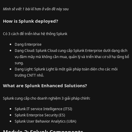
Mình sẽ viết 1 bài kĩ hơn ở vấn đề này sau
How is Splunk deployed?
Có 3 cách để triển khai hệ thống Splunk
Dạng Enterprise
Dạng Cloud: Splunk Cloud cung cấp Splunk Enterprise dưới dạng dịch
vụ đám mây mà không cần mua, quản lý và triển khai cơ sở hạ tầng bổ
sung.
Dạng Light: Splunk Light là một giải pháp toàn diện cho các môi
trường CNTT nhỏ.
What are Splunk Enhanced Solutions?
Splunk cung cấp cho doanh nghiệm 3 giải pháp chính:
Splunk IT service Intelligence (ITSI)
Splunk Enterprise Security (ES)
Splunk User Behavior Analytics (UBA)
Module 2: Splunk Components