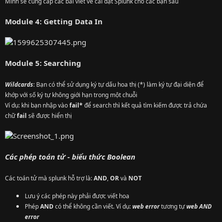
Mình sẽ cung cấp các bài viết về cài đặt Splunk cho các bạn sau
Module 4: Getting Data In
Module 5: Searching
Wildcards
: Bạn có thể sử dụng ký tự dấu hoa thị (*) làm ký tự đại diện để
khớp với số ký tự không giới hạn trong một chuỗi
Ví dụ: khi bạn nhập vào
fail*
để search thì kết quả tìm kiếm được trả chứa
chữ
fail
sẽ được hiển thị
Các phép toán tử - biểu thức Boolean
Các toán tử mà splunk hỗ trợ là:
AND
,
OR
và
NOT
Lưu ý các phép này phải được viết hoa
Phép
AND
có thể không cần viết. Ví dụ:
web error
tương tự
web AND
error