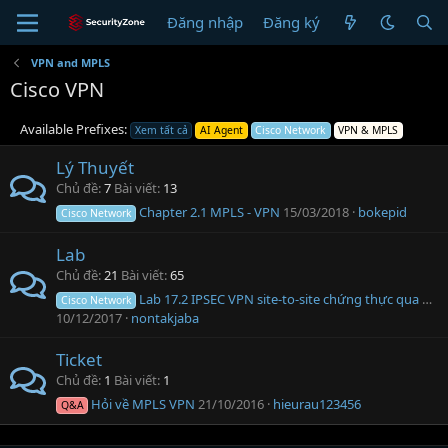
Đăng nhập
Đăng ký
VPN and MPLS
Cisco VPN
Available Prefixes:
Xem tất cả
AI Agent
Cisco Network
VPN & MPLS
Lý Thuyết
Chủ đề
7
Bài viết
13
Chapter 2.1 MPLS - VPN
15/03/2018
bokepid
Cisco Network
Lab
Chủ đề
21
Bài viết
65
Lab 17.2 IPSEC VPN site-to-site chứng thực qua CA 2k8
Cisco Network
10/12/2017
nontakjaba
Ticket
Chủ đề
1
Bài viết
1
Hỏi về MPLS VPN
21/10/2016
hieurau123456
Q&A