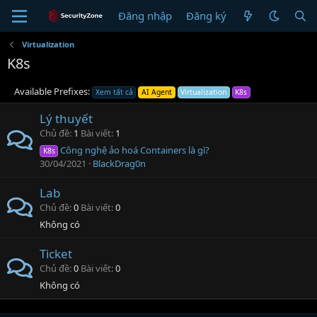
Đăng nhập
Đăng ký
Virtualization
K8s
Available Prefixes:
Xem tất cả
AI Agent
Virtualization
K8s
Lý thuyết
Chủ đề
1
Bài viết
1
Công nghệ ảo hoá Containers là gì?
K8s
30/04/2021
BlackDrag0n
Lab
Chủ đề
0
Bài viết
0
Không có
Ticket
Chủ đề
0
Bài viết
0
Không có