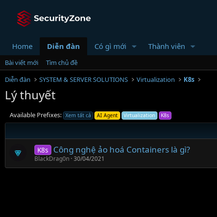
Home
Diễn đàn
Có gì mới
Thành viên
Bài viết mới
Tìm chủ đề
Diễn đàn
SYSTEM & SERVER SOLUTIONS
Virtualization
K8s
Lý thuyết
Available Prefixes:
Xem tất cả
AI Agent
Virtualization
K8s
Công nghệ ảo hoá Containers là gì?
K8s
BlackDrag0n
30/04/2021