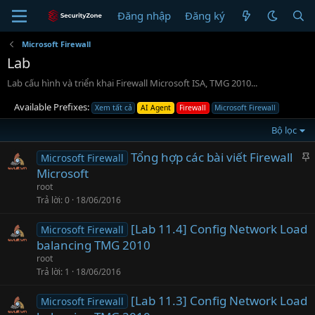
Đăng nhập
Đăng ký
Microsoft Firewall
Lab
Lab cấu hình và triển khai Firewall Microsoft ISA, TMG 2010...
Available Prefixes:
Xem tất cả
AI Agent
Firewall
Microsoft Firewall
Bộ lọc
Tổng hợp các bài viết Firewall
Microsoft Firewall
h
Microsoft
i
root
Trả lời
0
18/06/2016
l
[Lab 11.4] Config Network Load
ạ
Microsoft Firewall
balancing TMG 2010
i
root
Trả lời
1
18/06/2016
[Lab 11.3] Config Network Load
Microsoft Firewall